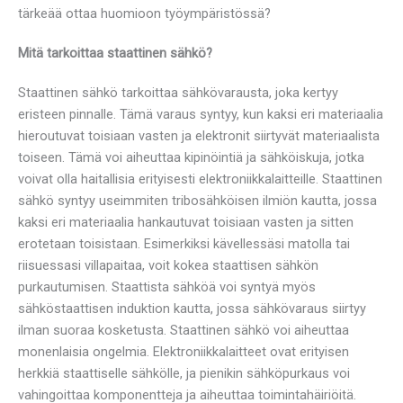
tärkeää ottaa huomioon työympäristössä?
Mitä tarkoittaa staattinen sähkö?
Staattinen sähkö tarkoittaa sähkövarausta, joka kertyy
eristeen pinnalle. Tämä varaus syntyy, kun kaksi eri materiaalia
hieroutuvat toisiaan vasten ja elektronit siirtyvät materiaalista
toiseen. Tämä voi aiheuttaa kipinöintiä ja sähköiskuja, jotka
voivat olla haitallisia erityisesti elektroniikkalaitteille. Staattinen
sähkö syntyy useimmiten tribosähköisen ilmiön kautta, jossa
kaksi eri materiaalia hankautuvat toisiaan vasten ja sitten
erotetaan toisistaan. Esimerkiksi kävellessäsi matolla tai
riisuessasi villapaitaa, voit kokea staattisen sähkön
purkautumisen. Staattista sähköä voi syntyä myös
sähköstaattisen induktion kautta, jossa sähkövaraus siirtyy
ilman suoraa kosketusta. Staattinen sähkö voi aiheuttaa
monenlaisia ongelmia. Elektroniikkalaitteet ovat erityisen
herkkiä staattiselle sähkölle, ja pienikin sähköpurkaus voi
vahingoittaa komponentteja ja aiheuttaa toimintahäiriöitä.