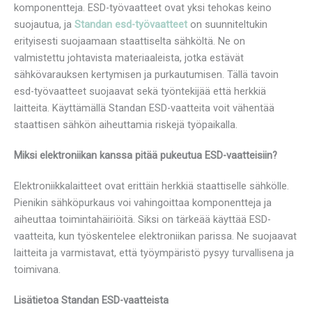
komponentteja. ESD-työvaatteet ovat yksi tehokas keino
suojautua, ja
Standan esd-työvaatteet
on suunniteltukin
erityisesti suojaamaan staattiselta sähköltä. Ne on
valmistettu johtavista materiaaleista, jotka estävät
sähkövarauksen kertymisen ja purkautumisen. Tällä tavoin
esd-työvaatteet suojaavat sekä työntekijää että herkkiä
laitteita. Käyttämällä Standan ESD-vaatteita voit vähentää
staattisen sähkön aiheuttamia riskejä työpaikalla.
Miksi elektroniikan kanssa pitää pukeutua ESD-vaatteisiin?
Elektroniikkalaitteet ovat erittäin herkkiä staattiselle sähkölle.
Pienikin sähköpurkaus voi vahingoittaa komponentteja ja
aiheuttaa toimintahäiriöitä. Siksi on tärkeää käyttää ESD-
vaatteita, kun työskentelee elektroniikan parissa. Ne suojaavat
laitteita ja varmistavat, että työympäristö pysyy turvallisena ja
toimivana.
Lisätietoa Standan ESD-vaatteista