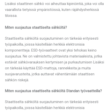
Lisäksi staattinen sähkö voi aiheuttaa kipinöintiä, joka voi olla
vaarallista tietyissä ympäristöissä, kuten räjähdysherkissä
tiloissa.
Miten suojautua staattiselta sähköltä?
Staattiselta sähköltä suojautuminen on tärkeää erityisesti
työpaikoilla, joissa käsitellään herkkiä elektronisia
komponentteja. ESD-työvaatteet ovat yksi tehokas keino
suojautua. Ne on valmistettu johtavista materiaaleista, jotka
estävät sähkövarauksen kertymisen ja purkautumisen Lisäksi
on tärkeää käyttää ESD-mattoja, rannekkeita ja muita
suojavarusteita, jotka auttavat vähentämään staattisen
sähkön riskejä.
Miten suojautua staattiselta sähköltä Standan työvaatteilla?
Staattiselta sähköltä suojautuminen on tärkeää erityisesti
työpaikoilla, joissa käsitellään herkkiä elektronisia