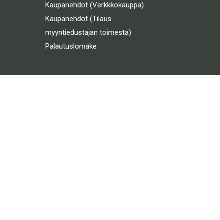
Kaupanehdot (Verkkkokauppa)
Kaupanehdot (Tilaus
myyntiedustajan toimesta)
Palautuslomake