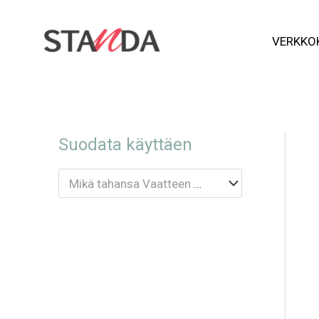
Siirry
VERKKO
sisältöön
Suodata käyttäen
Mikä tahansa Vaatteen tyyppi