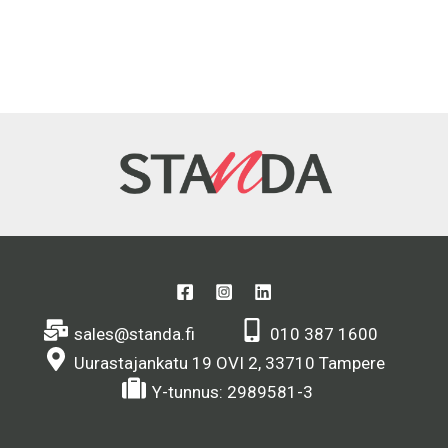
sales@standa.fi
010 387 1600
Uurastajankatu 19 OVI 2, 33710 Tampere
Y-tunnus: 2989581-3