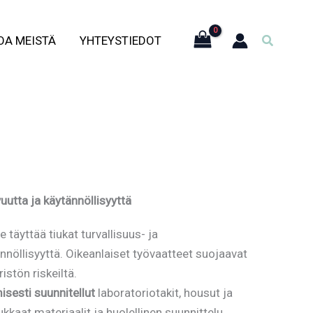
Hae
OA MEISTÄ
YHTEYSTIEDOT
uutta ja käytännöllisyyttä
 täyttää tiukat turvallisuus- ja
nöllisyyttä. Oikeanlaiset työvaatteet suojaavat
istön riskeiltä.
isesti suunnitellut
laboratoriotakit, housut ja
kkaat materiaalit ja huolellinen suunnittelu