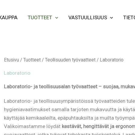
KAUPPA
TUOTTEET
VASTUULLISUUS
TIET
Etusivu
/
Tuotteet
/
Teollisuuden työvaatteet
/ Laboratorio
Laboratorio
Laboratorio- ja teollisuusalan työvaatteet – suojaa, mukav
Laboratorio- ja teollisuusympäristöissä työvaatteiden tulee
hygieniavaatimukset samalla tarjoten mukavuutta ja käytän
käyttäjää kemikaaleilta, epäpuhtauksilta ja muilta työympär
Valikoimastamme löydät
kestävät, hengittävät ja ergonom
suojavaatteet, jotka tukevat tehokasta työskentelyä. Laadu