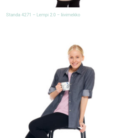
Standa 4271 – Lempi 2.0 – liivimekko