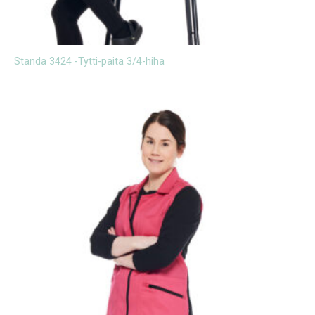
Standa 3424 -Tytti-paita 3/4-hiha