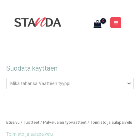
Siirry
MAIN
sisältöön
MENU
Suodata käyttäen
Mikä tahansa Vaatteen tyyppi
Etusivu
/
Tuotteet
/
Palvelualan työvaatteet
/ Toimisto ja aulapalvelu
Toimisto ja aulapalvelu