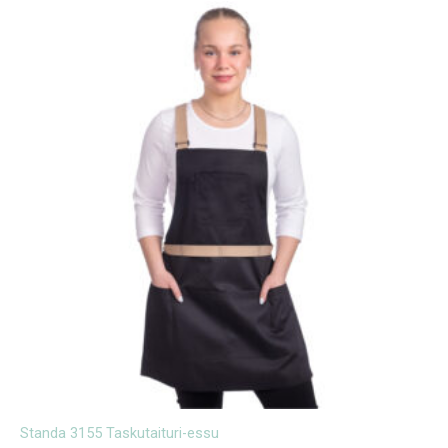
Standa 3155 Taskutaituri-essu