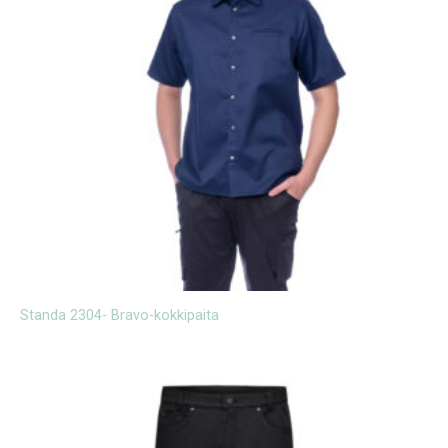
Standa 2304- Bravo-kokkipaita