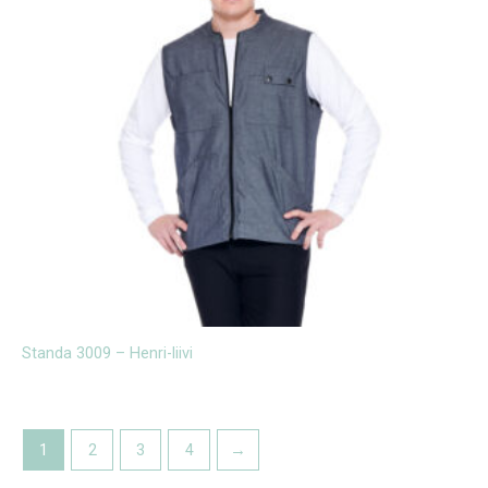
Standa 3009 – Henri-liivi
1
2
3
4
→