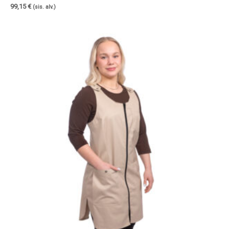
99,15
€
(sis. alv.)