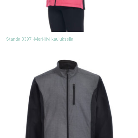
Standa 3397 -Meri-liivi kauluksella