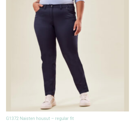
G1372 Naisten housut – regular fit