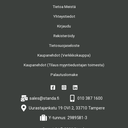
Tietoa Meistä
Yhteystiedot
Kirjaudu
Rekisteröidy
Tietosuojaseloste
Kaupanehdot (Verkkkokauppa)
Kaupanehdot (Tilaus myyntiedustajan toimesta)
Palautuslomake
sales@standa.fi
010 387 1600
Uurastajankatu 19 OVI 2, 33710 Tampere
Y-tunnus: 2989581-3