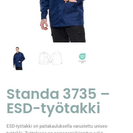
Standa 3735 –
ESD-työtakki
ESD-työtakki on paitakauluksella varustettu unisex-