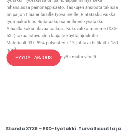
työtakki. Työtakissa on painonappikiinnitys sekä
hihansuissa painonappisäätö. Taskujen ansiosta takissa
on paljon tilaa erilaisille työvälineille. Rintatasku vaikka
työmaakortille. Rintataskussa erillinen kynätasku.
Alhaalla kaksi tilavaa taskua. Kokovalikoimamme (XXS-
5XL) takaa istuvuuden laajalle käyttäjäjoukolle.
Materiaali 037: 99% polyesteri / 1% johtava hiilikuitu, 150
2
g/m
Tilaustuotteena saatavana myös muita värejä.
PYYDÄ TARJOUS
Kysy lisää
Standa 3735 – ESD-työtakki: Turvallisuutta ja