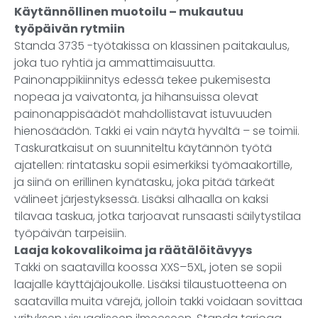
Käytännöllinen muotoilu – mukautuu
työpäivän rytmiin
Standa 3735 -työtakissa on klassinen paitakaulus,
joka tuo ryhtiä ja ammattimaisuutta.
Painonappikiinnitys edessä tekee pukemisesta
nopeaa ja vaivatonta, ja hihansuissa olevat
painonappisäädöt mahdollistavat istuvuuden
hienosäädön. Takki ei vain näytä hyvältä – se toimii.
Taskuratkaisut on suunniteltu käytännön työtä
ajatellen: rintatasku sopii esimerkiksi työmaakortille,
ja siinä on erillinen kynätasku, joka pitää tärkeät
välineet järjestyksessä. Lisäksi alhaalla on kaksi
tilavaa taskua, jotka tarjoavat runsaasti säilytystilaa
työpäivän tarpeisiin.
Laaja kokovalikoima ja räätälöitävyys
Takki on saatavilla koossa XXS–5XL, joten se sopii
laajalle käyttäjäjoukolle. Lisäksi tilaustuotteena on
saatavilla muita värejä, jolloin takki voidaan sovittaa