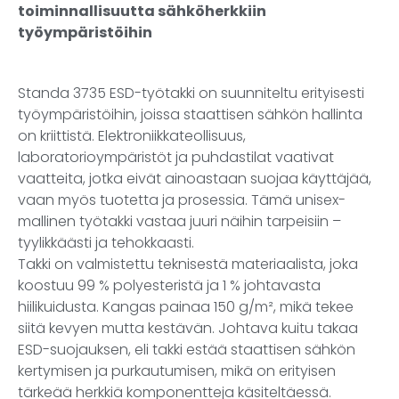
toiminnallisuutta sähköherkkiin
työympäristöihin
Standa 3735 ESD-työtakki on suunniteltu erityisesti
työympäristöihin, joissa staattisen sähkön hallinta
on kriittistä. Elektroniikkateollisuus,
laboratorioympäristöt ja puhdastilat vaativat
vaatteita, jotka eivät ainoastaan suojaa käyttäjää,
vaan myös tuotetta ja prosessia. Tämä unisex-
mallinen työtakki vastaa juuri näihin tarpeisiin –
tyylikkäästi ja tehokkaasti.
Takki on valmistettu teknisestä materiaalista, joka
koostuu 99 % polyesteristä ja 1 % johtavasta
hiilikuidusta. Kangas painaa 150 g/m², mikä tekee
siitä kevyen mutta kestävän. Johtava kuitu takaa
ESD-suojauksen, eli takki estää staattisen sähkön
kertymisen ja purkautumisen, mikä on erityisen
tärkeää herkkiä komponentteja käsiteltäessä.