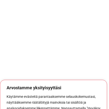
Arvostamme yksityisyyttäsi
Käytämme evästeitä parantaaksemme selauskokemustasi,
näyttääksemme räätälöityjä mainoksia tai sisältöä ja
analysoidaksemme liikennettämme. Napsauttamalla "Hyväksy