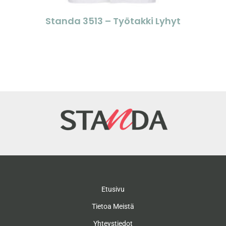
Standa 3513 – Työtakki Lyhyt
Etusivu
Tietoa Meistä
Yhteystiedot