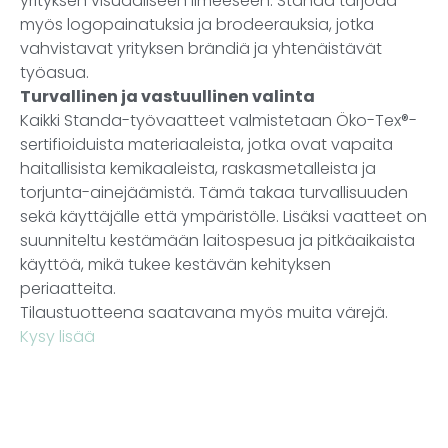
yrityksen visuaaliseen ilmeeseen. Standa tarjoaa
myös logopainatuksia ja brodeerauksia, jotka
vahvistavat yrityksen brändiä ja yhtenäistävät
työasua.
Turvallinen ja vastuullinen valinta
Kaikki Standa-työvaatteet valmistetaan Öko-Tex®-
sertifioiduista materiaaleista, jotka ovat vapaita
haitallisista kemikaaleista, raskasmetalleista ja
torjunta-ainejäämistä. Tämä takaa turvallisuuden
sekä käyttäjälle että ympäristölle. Lisäksi vaatteet on
suunniteltu kestämään laitospesua ja pitkäaikaista
käyttöä, mikä tukee kestävän kehityksen
periaatteita.
Tilaustuotteena saatavana myös muita värejä.
Kysy lisää