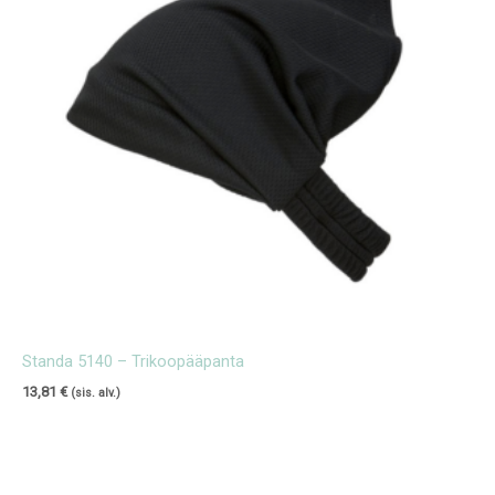
Standa 5140 – Trikoopääpanta
13,81
€
(sis. alv.)