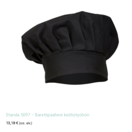
Standa 5097 – Barettipäähine keittiötyöhön
13,18
€
(sis. alv.)