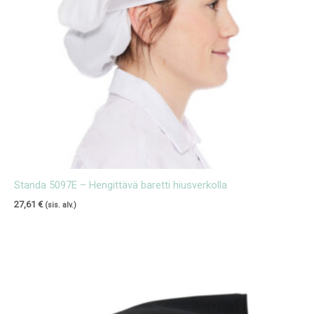
Standa 5097E – Hengittävä baretti hiusverkolla
27,61
€
(sis. alv.)