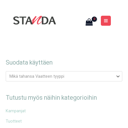
Siirry
MAIN
sisältöön
MENU
Suodata käyttäen
Mikä tahansa Vaatteen tyyppi
Tutustu myös näihin kategorioihin
Kampanjat
Tuotteet