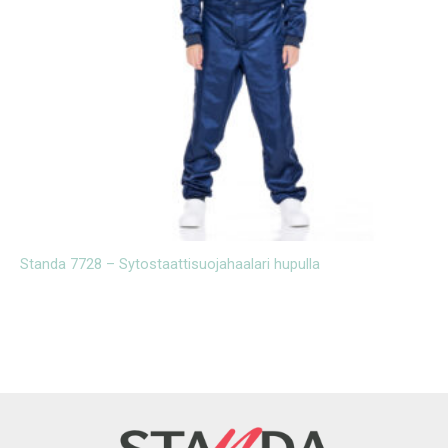
Standa 7728 – Sytostaattisuojahaalari hupulla