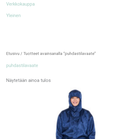
Verkkokauppa
Yleinen
Etusivu
/ Tuotteet avainsanalla “puhdastilavaate”
puhdastilavaate
Näytetään ainoa tulos