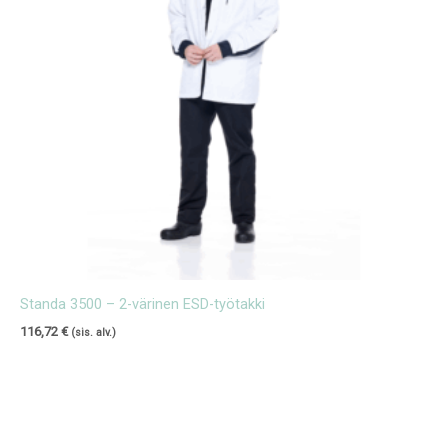
Standa 3500 – 2-värinen ESD-työtakki
116,72
€
(sis. alv.)