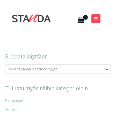
Siirry
MAIN
sisältöön
MENU
Suodata käyttäen
Mikä tahansa Vaatteen tyyppi
Tutustu myös näihin kategorioihin
Kampanjat
Tuotteet