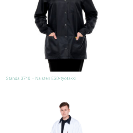
Standa 3740 – Naisten ESD-työtakki