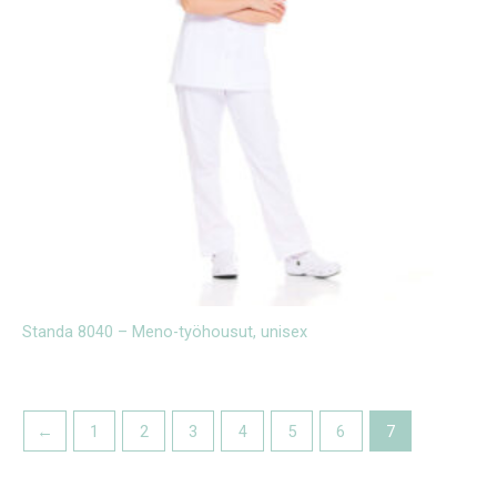
Standa 8040 – Meno-työhousut, unisex
←
1
2
3
4
5
6
7