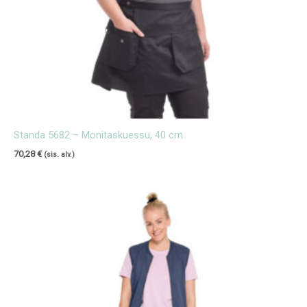
Standa 5682 – Monitaskuessu, 40 cm
70,28
€
(sis. alv.)