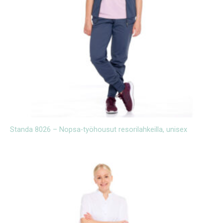
Standa 8026 – Nopsa-työhousut resorilahkeilla, unisex