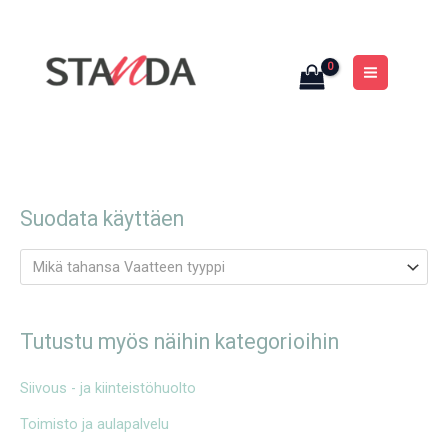
Siirry
MAIN
sisältöön
MENU
Suodata käyttäen
Mikä tahansa Vaatteen tyyppi
Tutustu myös näihin kategorioihin
Siivous - ja kiinteistöhuolto
Toimisto ja aulapalvelu