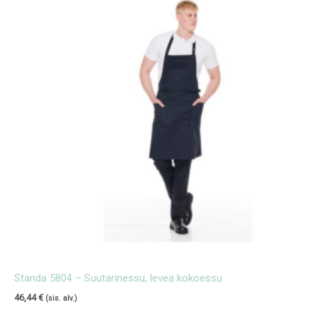
Standa 5804 – Suutarinessu, leveä kokoessu
46,44
€
(sis. alv.)