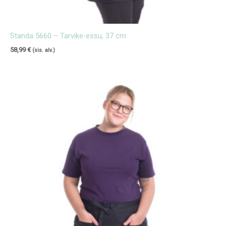
Standa 5660 – Tarvike-essu, 37 cm
58,99
€
(sis. alv.)