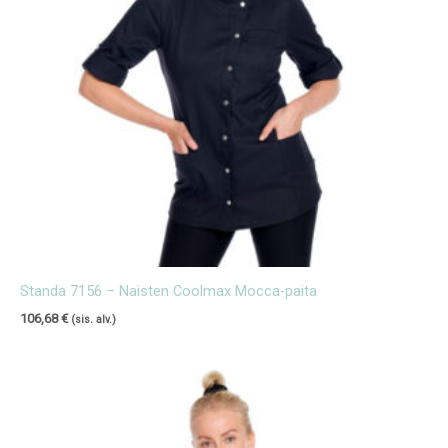
Standa 7156 – Naisten Coolmax Mocca-paita
106,68
€
(sis. alv.)