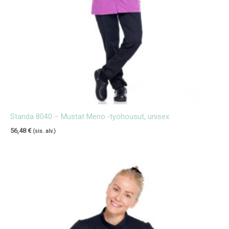
Standa 8040 – Mustat Meno -työhousut, unisex
56,48
€
(sis. alv.)