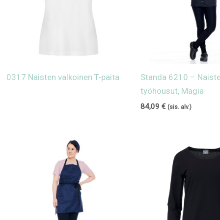
0317 Naisten valkoinen T-paita
Standa 6210 – Naiste
työhousut, Magia
84,09
€
(sis. alv.)