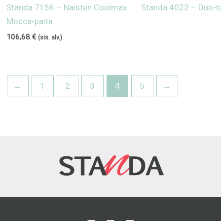
Standa 7156 – Naisten Coolmax
Standa 4022 – Duo-t
Mocca-paita
106,68
€
(sis. alv.)
←
1
2
3
4
5
→