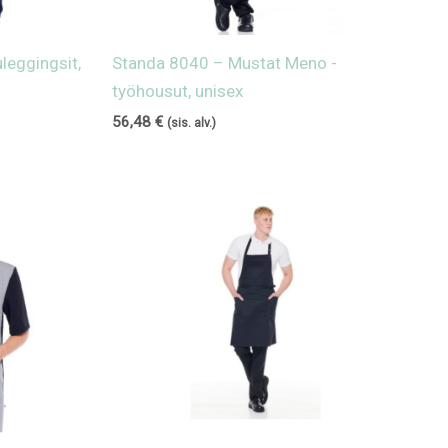
leggingsit,
Standa 8040 – Mustat Meno -
työhousut, unisex
56,48
€
(sis. alv.)