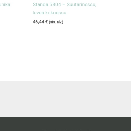
unika
Standa 5804 – Suutarinessu,
leveä kokoessu
46,44
€
(sis. alv.)