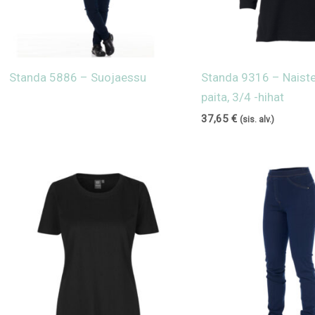
Standa 5886 – Suojaessu
Standa 9316 – Naist
paita, 3/4 -hihat
37,65
€
(sis. alv.)