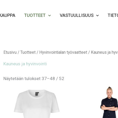
KAUPPA
TUOTTEET
VASTUULLISUUS
TIET
Etusivu
/
Tuotteet
/
Hyvinvointialan työvaatteet
/
Kauneus ja hyvi
Kauneus ja hyvinvointi
Näytetään tulokset 37–48 / 52