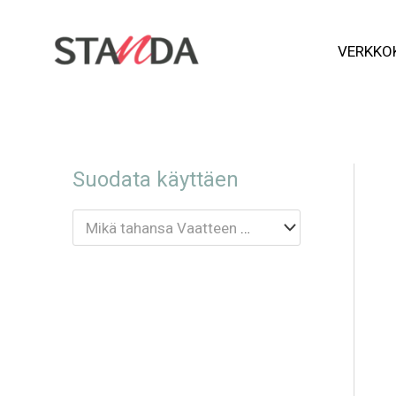
Siirry
VERKKO
sisältöön
Suodata käyttäen
Mikä tahansa Vaatteen tyyppi