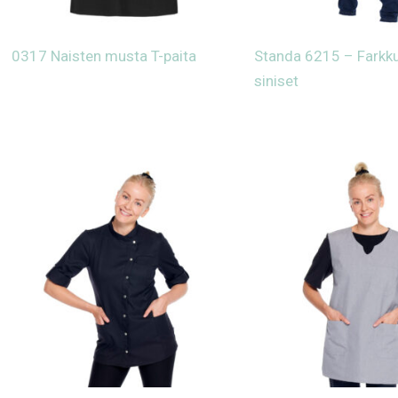
0317 Naisten musta T-paita
Standa 6215 – Farkku
siniset