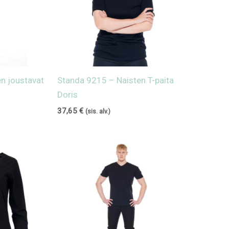
n joustavat
Standa 9215 – Naisten T-paita
Doris
37,65
€
(sis. alv.)