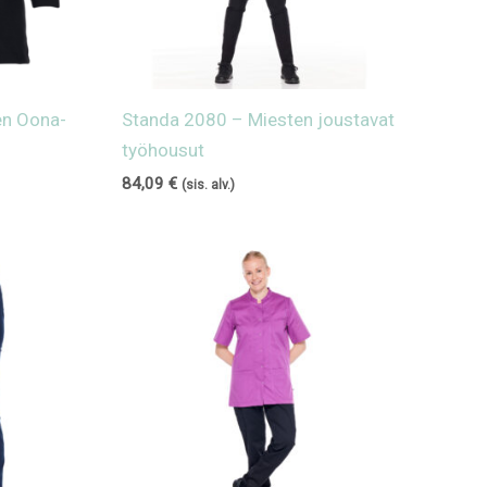
en Oona-
Standa 2080 – Miesten joustavat
työhousut
84,09
€
(sis. alv.)