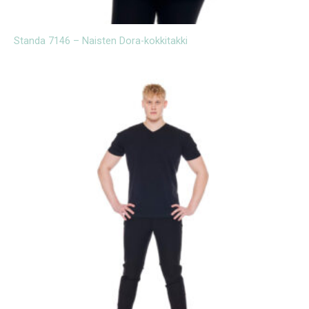
Standa 7146 – Naisten Dora-kokkitakki