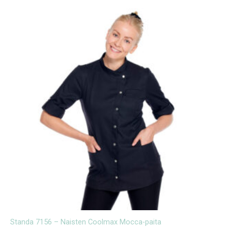
Standa 7156 – Naisten Coolmax Mocca-paita