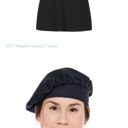
0317 Naisten musta T-paita