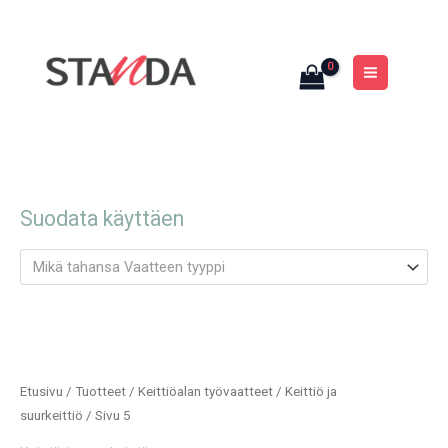
Siirry
MAIN
sisältöön
MENU
Suodata käyttäen
Mikä tahansa Vaatteen tyyppi
Etusivu
/
Tuotteet
/
Keittiöalan työvaatteet
/
Keittiö ja
suurkeittiö
/ Sivu 5