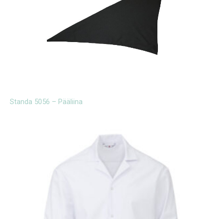
Standa 5056 – Pääliina