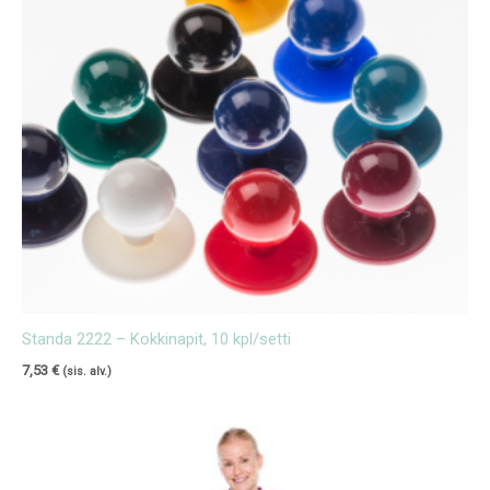
Standa 2222 – Kokkinapit, 10 kpl/setti
7,53
€
(sis. alv.)