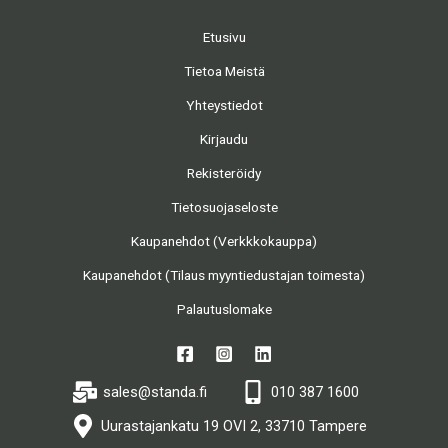
Etusivu
Tietoa Meistä
Yhteystiedot
Kirjaudu
Rekisteröidy
Tietosuojaseloste
Kaupanehdot (Verkkkokauppa)
Kaupanehdot (Tilaus myyntiedustajan toimesta)
Palautuslomake
sales@standa.fi
010 387 1600
Uurastajankatu 19 OVI 2, 33710 Tampere