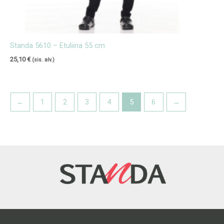
Standa 5610 – Etuliina 55 cm
25,10
€
(sis. alv.)
←
1
2
3
4
5
6
→