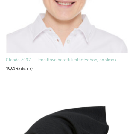
Standa 5097 – Hengittävä baretti keittiötyöhön, coolmax
18,83
€
(sis. alv.)