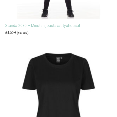
Standa 2080 – Miesten joustavat työhousut
84,09
€
(sis. alv.)