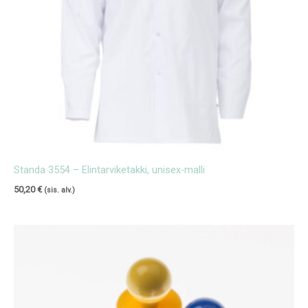
Standa 3554 – Elintarviketakki, unisex-malli
50,20
€
(sis. alv.)