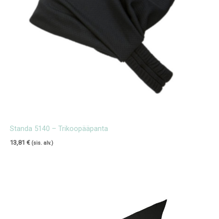
Standa 5140 – Trikoopääpanta
13,81
€
(sis. alv.)