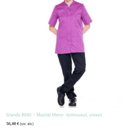
Standa 8040 – Mustat Meno -työhousut, unisex
56,48
€
(sis. alv.)