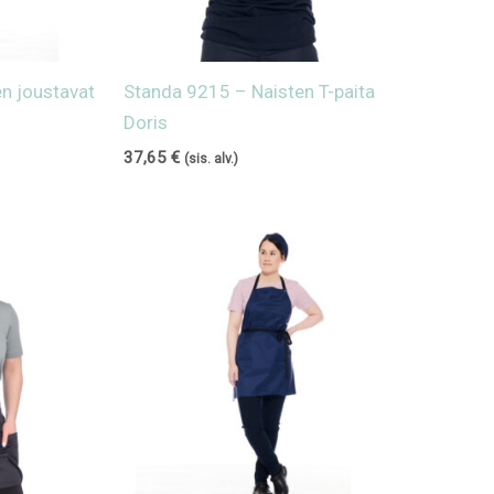
n joustavat
Standa 9215 – Naisten T-paita
Doris
37,65
€
(sis. alv.)