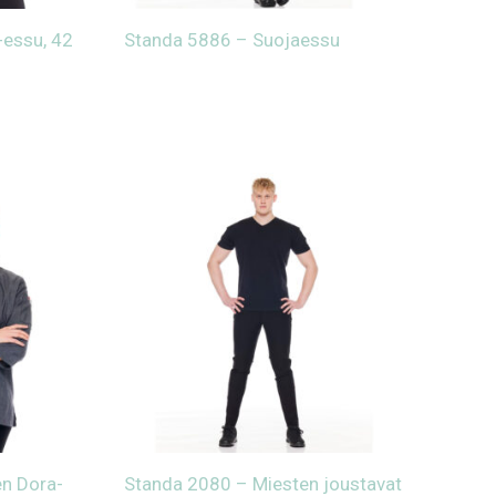
-essu, 42
Standa 5886 – Suojaessu
en Dora-
Standa 2080 – Miesten joustavat