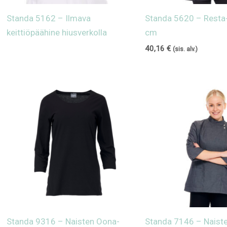
Standa 5162 – Ilmava
Standa 5620 – Resta
keittiöpäähine hiusverkolla
cm
40,16
€
(sis. alv.)
Standa 9316 – Naisten Oona-
Standa 7146 – Naist