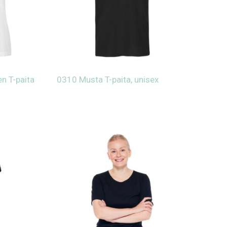
n T-paita
0310 Musta T-paita, unisex