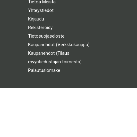
Tietoa Meistä
Yhteystiedot
Kirjaudu
Rekisteröidy
Tietosuojaseloste
Kaupanehdot (Verkkkokauppa)
Kaupanehdot (Tilaus
myyntiedustajan toimesta)
Palautuslomake