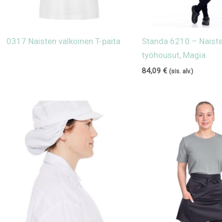
0317 Naisten valkoinen T-paita
Standa 6210 – Naiste
työhousut, Magia
84,09
€
(sis. alv.)