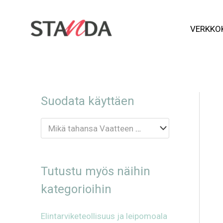
Siirry
VERKKO
sisältöön
Suodata käyttäen
Mikä tahansa Vaatteen tyyppi
Tutustu myös näihin
kategorioihin
Elintarvike­teollisuus ja leipomoala