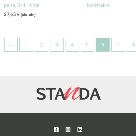
paita, 3/4 -hihat
kokkitakki
37,65
€
(sis. alv.)
←
1
2
3
4
5
6
7
8