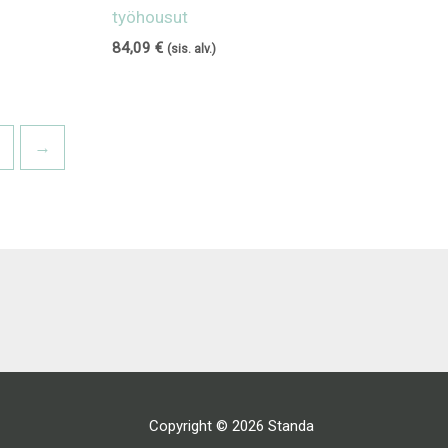
työhousut
84,09
€
(sis. alv.)
→
Copyright © 2026 Standa