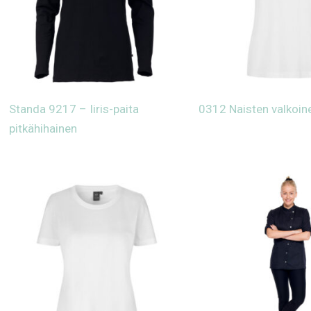
Standa 9217 – Iiris-paita
0312 Naisten valkoine
pitkähihainen