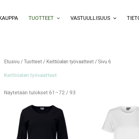
KAUPPA
TUOTTEET
VASTUULLISUUS
TIET
Etusivu
/
Tuotteet
/
Keittiöalan työvaatteet
/ Sivu 6
Keittiöalan työvaatteet
Näytetään tulokset 61–72 / 93