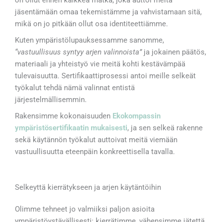
on ollut ennen kaikkea matka, joka auttoi meitä
jäsentämään omaa tekemistämme ja vahvistamaan sitä,
mikä on jo pitkään ollut osa identiteettiämme.
Kuten ympäristölupauksessamme sanomme,
“vastuullisuus syntyy arjen valinnoista”
ja jokainen päätös,
materiaali ja yhteistyö vie meitä kohti kestävämpää
tulevaisuutta. Sertifikaattiprosessi antoi meille selkeät
työkalut tehdä nämä valinnat entistä
järjestelmällisemmin.
Rakensimme kokonaisuuden
Ekokompassin
ympäristösertifikaatin mukaisesti
, ja sen selkeä rakenne
sekä käytännön työkalut auttoivat meitä viemään
vastuullisuutta eteenpäin konkreettisella tavalla.
Selkeyttä kierrätykseen ja arjen käytäntöihin
Olimme tehneet jo valmiiksi paljon asioita
ympäristöystävällisesti: kierrätimme, vähensimme jätettä