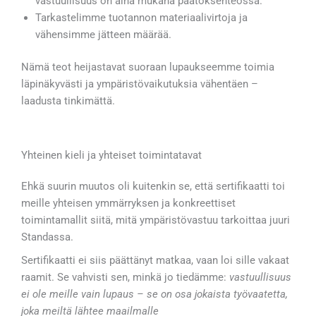
vastuullisuus on aina mukana päätöksenteossa.
Tarkastelimme tuotannon materiaalivirtoja ja
vähensimme jätteen määrää.
Nämä teot heijastavat suoraan lupaukseemme toimia
läpinäkyvästi ja ympäristövaikutuksia vähentäen –
laadusta tinkimättä.
Yhteinen kieli ja yhteiset toimintatavat
Ehkä suurin muutos oli kuitenkin se, että sertifikaatti toi
meille yhteisen ymmärryksen ja konkreettiset
toimintamallit siitä, mitä ympäristövastuu tarkoittaa juuri
Standassa.
Sertifikaatti ei siis päättänyt matkaa, vaan loi sille vakaat
raamit. Se vahvisti sen, minkä jo tiedämme:
vastuullisuus
ei ole meille vain lupaus – se on osa jokaista työvaatetta,
joka meiltä lähtee maailmalle