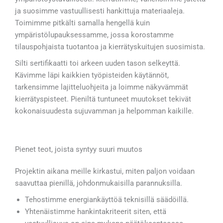
ja suosimme vastuullisesti hankittuja materiaaleja.
Toimimme pitkälti samalla hengellä kuin
ympäristölupauksessamme, jossa korostamme
tilauspohjaista tuotantoa ja kierrätyskuitujen suosimista.
Silti sertifikaatti toi arkeen uuden tason selkeyttä.
Kävimme läpi kaikkien työpisteiden käytännöt,
tarkensimme lajitteluohjeita ja loimme näkyvämmät
kierrätyspisteet. Pieniltä tuntuneet muutokset tekivät
kokonaisuudesta sujuvamman ja helpomman kaikille.
Pienet teot, joista syntyy suuri muutos
Projektin aikana meille kirkastui, miten paljon voidaan
saavuttaa pienillä, johdonmukaisilla parannuksilla.
Tehostimme energiankäyttöä teknisillä säädöillä.
Yhtenäistimme hankintakriteerit siten, että