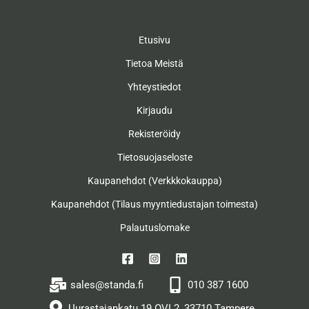
Etusivu
Tietoa Meistä
Yhteystiedot
Kirjaudu
Rekisteröidy
Tietosuojaseloste
Kaupanehdot (Verkkkokauppa)
Kaupanehdot (Tilaus myyntiedustajan toimesta)
Palautuslomake
sales@standa.fi
010 387 1600
Uurastajankatu 19 OVI 2, 33710 Tampere