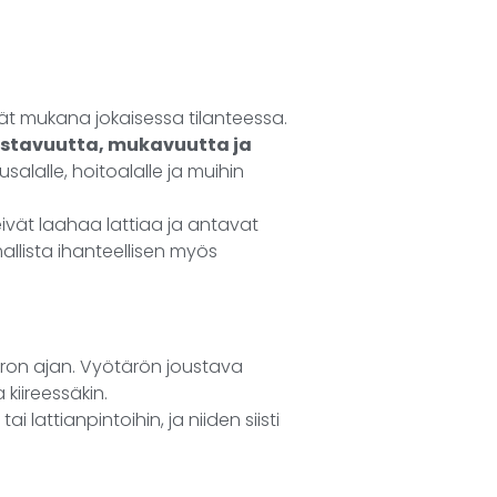
yvät mukana jokaisessa tilanteessa.
ustavuutta, mukavuutta ja
salalle, hoitoalalle ja muihin
eivät laahaa lattiaa ja antavat
mallista ihanteellisen myös
oron ajan. Vyötärön joustava
kiireessäkin.
i lattianpintoihin, ja niiden siisti