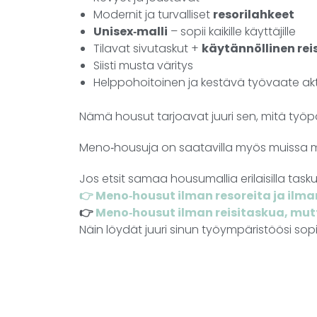
Modernit ja turvalliset
resorilahkeet
Unisex‑malli
– sopii kaikille käyttäjille
Tilavat sivutaskut +
käytännöllinen rei
Siisti musta väritys
Helppohoitoinen ja kestävä työvaate akt
Nämä housut tarjoavat juuri sen, mitä työpä
Meno‑housuja on saatavilla myös muissa m
Jos etsit samaa housumallia erilaisilla tasku
👉 Meno‑housut ilman resoreita ja ilma
👉
Meno‑housut ilman reisitaskua, mutt
Näin löydät juuri sinun työympäristöösi so