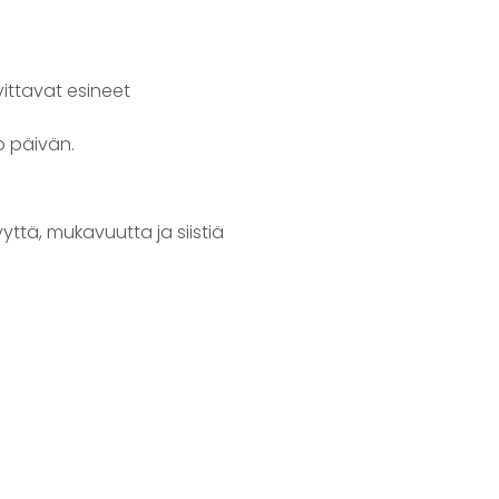
vittavat esineet
ko päivän.
ttä, mukavuutta ja siistiä