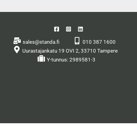
sales@standa.fi
010 387 1600
Uurastajankatu 19 OVI 2, 33710 Tampere
Y-tunnus: 2989581-3