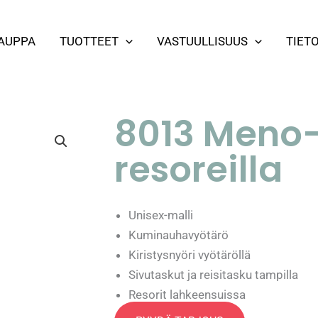
AUPPA
TUOTTEET
VASTUULLISUUS
TIET
8013 Meno
resoreilla
Unisex-malli
Kuminauhavyötärö
Kiristysnyöri vyötäröllä
Sivutaskut ja reisitasku tampilla
Resorit lahkeensuissa
Koot: XXS-5XL