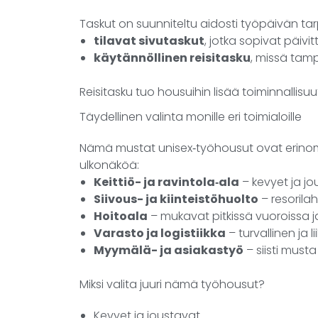
Taskut on suunniteltu aidosti työpäivän tarp
tilavat sivutaskut
, jotka sopivat päivitt
käytännöllinen reisitasku
, missä tamp
Reisitasku tuo housuihin lisää toiminnallisuut
Täydellinen valinta monille eri toimialoille
Nämä mustat unisex‑työhousut ovat erinomai
ulkonäköä:
Keittiö- ja ravintola‑ala
– kevyet ja jo
Siivous- ja kiinteistöhuolto
– resorila
Hoitoala
– mukavat pitkissä vuoroissa j
Varasto ja logistiikka
– turvallinen ja 
Myymälä- ja asiakastyö
– siisti musta
Miksi valita juuri nämä työhousut?
Kevyet ja joustavat