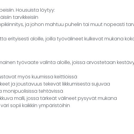
eisiin. Housuista löytyy:
äisiin tarvikkeisiin
pikiinnitys, ja johon mahtuu puhelin tai muut nopeasti tar
ta erityisesti aloille, joilla työvälineet kulkevat mukana ko
nen työvaate valinta aloille, joissa arvostetaan kestävyy
ustavat myös kuumissa keittiöissä
hkeet ja joustavuus tekevät liikkumisesta sujuvaa
a monipuolisissa tehtävissä
liikkuva malli, jossa tärkeät välineet pysyvät mukana
 väri sopii kaikkiin ympäristöihin