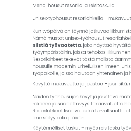
Meno-housut resorilla ja reisitaskulla
Unisex‑työhousut resorilahkeilla – mukavuut
Kun työpäivä on täynnä jatkuvaa liikkumista,
Nämä mustat unisex‑työhousut resorilahkeill
siistiä työvaatetta
, joka näyttää hyvältä 
työympäristöihin, joissa tehokas liikkuminen
Resorilahkeet tekevät tästä mallista äärimmä
housuille modernin, urheilullisen ilmeen. Unis
työpaikoille, joissa halutaan yhtenäinen ja 
Kevyttä mukavuutta ja joustoa – juuri sitä, 
Näiden työhousujen kevyt ja joustava mater
rakenne ja säädettävyys takaavat, että housut
Resorilahkeet lisäävät sekä turvallisuutta että
ilme säilyy koko päivän.
Käytännölliset taskut – myös reisitasku työvä