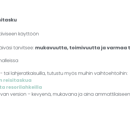
sitasku
iiviseen käyttöön
iväsi tarvitsee:
mukavuutta, toimivuutta ja varmaa t
alleissa
- tai lahjeratkaisuilla, tutustu myös muihin vaihtoehtoihin:
n reisitaskua
a resorilahkeilla
pivan version – kevyenä, mukavana ja aina ammattilaiseen