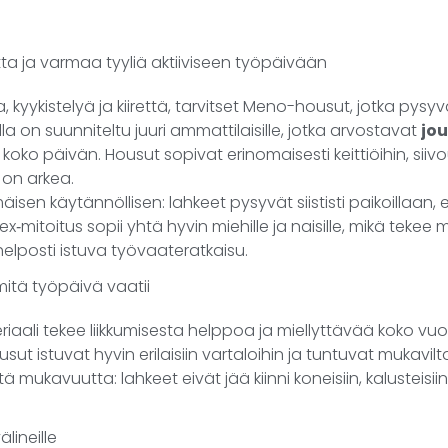
ta ja varmaa tyyliä aktiiviseen työpäivään
 kyykistelyä ja kiirettä, tarvitset Meno-housut, jotka pys
a on suunniteltu juuri ammattilaisille, jotka arvostavat
jo
koko päivän. Housut sopivat erinomaisesti keittiöihin, siivou
 on arkea.
isen käytännöllisen: lahkeet pysyvät siististi paikoillaan, 
ex‑mitoitus sopii yhtä hyvin miehille ja naisille, mikä tekee 
helposti istuva työvaateratkaisu.
mitä työpäivä vaatii
iaali tekee liikkumisesta helppoa ja miellyttävää koko vu
 istuvat hyvin erilaisiin vartaloihin ja tuntuvat mukavilta 
 mukavuutta: lahkeet eivät jää kiinni koneisiin, kalusteisiin ta
lineille