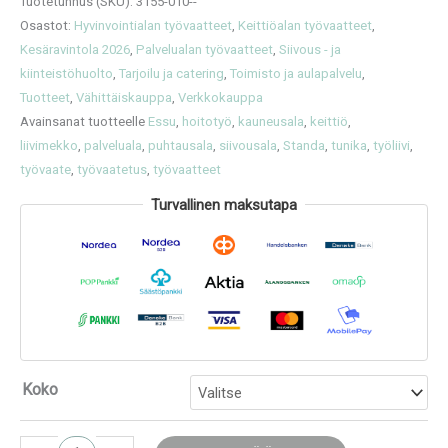
Tuotetunnus (SKU):
3155-010--
Osastot:
Hyvinvointialan työvaatteet
,
Keittiöalan työvaatteet
,
Kesäravintola 2026
,
Palvelualan työvaatteet
,
Siivous - ja
kiinteistöhuolto
,
Tarjoilu ja catering
,
Toimisto ja aulapalvelu
,
Tuotteet
,
Vähittäiskauppa
,
Verkkokauppa
Avainsanat tuotteelle
Essu
,
hoitotyö
,
kauneusala
,
keittiö
,
liivimekko
,
palveluala
,
puhtausala
,
siivousala
,
Standa
,
tunika
,
työliivi
,
työvaate
,
työvaatetus
,
työvaatteet
Turvallinen maksutapa
Koko