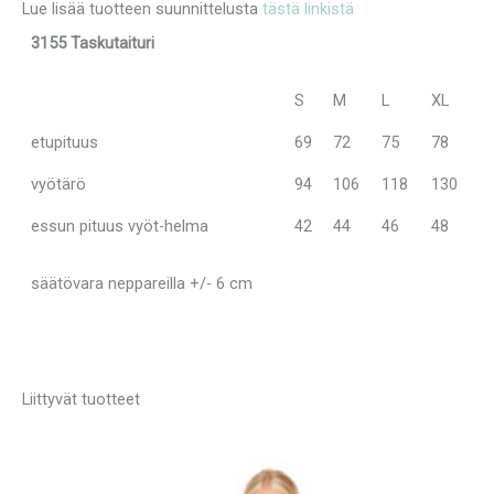
Lue lisää tuotteen suunnittelusta
tästä linkistä
3155 Taskutaituri
S
M
L
XL
etupituus
69
72
75
78
vyötärö
94
106
118
130
essun pituus vyöt-helma
42
44
46
48
säätövara neppareilla +/- 6 cm
Liittyvät tuotteet