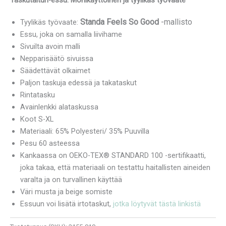
Taskutaituri-essu: Monikäyttöinen ja tyylikäs työvaate
Standa Feels So Good
-mallisto
Tyylikäs työvaate:
Essu, joka on samalla liivihame
Sivuilta avoin malli
Nepparisäätö sivuissa
Säädettävät olkaimet
Paljon taskuja edessä ja takataskut
Rintatasku
Avainlenkki alataskussa
Koot S-XL
Materiaali: 65% Polyesteri/ 35% Puuvilla
Pesu 60 asteessa
Kankaassa on OEKO-TEX® STANDARD 100 -sertifikaatti,
joka takaa, että materiaali on testattu haitallisten aineiden
varalta ja on turvallinen käyttää
Väri musta ja beige somiste
Essuun voi lisätä irtotaskut,
jotka löytyvät tästä linkistä