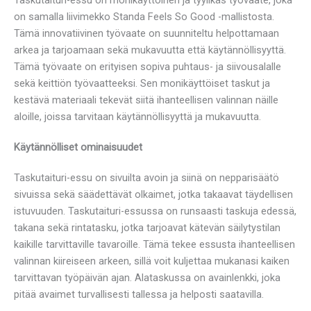
on samalla liivimekko Standa Feels So Good -mallistosta.
Tämä innovatiivinen työvaate on suunniteltu helpottamaan
arkea ja tarjoamaan sekä mukavuutta että käytännöllisyyttä.
Tämä työvaate on erityisen sopiva puhtaus- ja siivousalalle
sekä keittiön työvaatteeksi. Sen monikäyttöiset taskut ja
kestävä materiaali tekevät siitä ihanteellisen valinnan näille
aloille, joissa tarvitaan käytännöllisyyttä ja mukavuutta.
Käytännölliset ominaisuudet
Taskutaituri-essu on sivuilta avoin ja siinä on nepparisäätö
sivuissa sekä säädettävät olkaimet, jotka takaavat täydellisen
istuvuuden. Taskutaituri-essussa on runsaasti taskuja edessä,
takana sekä rintatasku, jotka tarjoavat kätevän säilytystilan
kaikille tarvittaville tavaroille. Tämä tekee essusta ihanteellisen
valinnan kiireiseen arkeen, sillä voit kuljettaa mukanasi kaiken
tarvittavan työpäivän ajan. Alataskussa on avainlenkki, joka
pitää avaimet turvallisesti tallessa ja helposti saatavilla.