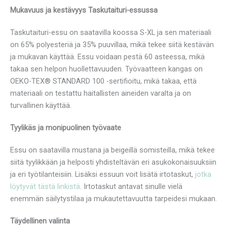
Mukavuus ja kestävyys Taskutaituri-essussa
Taskutaituri-essu on saatavilla koossa S-XL ja sen materiaali
on 65% polyesteriä ja 35% puuvillaa, mikä tekee siitä kestävän
ja mukavan käyttää. Essu voidaan pestä 60 asteessa, mikä
takaa sen helpon huollettavuuden. Työvaatteen kangas on
OEKO-TEX® STANDARD 100 -sertifioitu, mikä takaa, että
materiaali on testattu haitallisten aineiden varalta ja on
turvallinen käyttää.
Tyylikäs ja monipuolinen työvaate
Essu on saatavilla mustana ja beigeillä somisteilla, mikä tekee
siitä tyylikkään ja helposti yhdisteltävän eri asukokonaisuuksiin
ja eri työtilanteisiin. Lisäksi essuun voit lisätä irtotaskut,
jotka
löytyvät tästä linkistä
. Irtotaskut antavat sinulle vielä
enemmän säilytystilaa ja mukautettavuutta tarpeidesi mukaan.
Täydellinen valinta