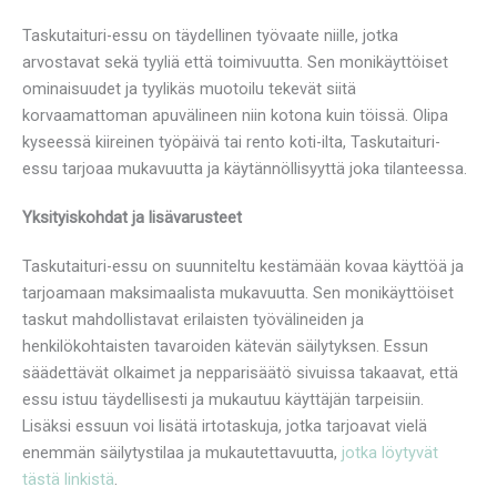
Taskutaituri-essu on täydellinen työvaate niille, jotka
arvostavat sekä tyyliä että toimivuutta. Sen monikäyttöiset
ominaisuudet ja tyylikäs muotoilu tekevät siitä
korvaamattoman apuvälineen niin kotona kuin töissä. Olipa
kyseessä kiireinen työpäivä tai rento koti-ilta, Taskutaituri-
essu tarjoaa mukavuutta ja käytännöllisyyttä joka tilanteessa.
Yksityiskohdat ja lisävarusteet
Taskutaituri-essu on suunniteltu kestämään kovaa käyttöä ja
tarjoamaan maksimaalista mukavuutta. Sen monikäyttöiset
taskut mahdollistavat erilaisten työvälineiden ja
henkilökohtaisten tavaroiden kätevän säilytyksen. Essun
säädettävät olkaimet ja nepparisäätö sivuissa takaavat, että
essu istuu täydellisesti ja mukautuu käyttäjän tarpeisiin.
Lisäksi essuun voi lisätä irtotaskuja, jotka tarjoavat vielä
enemmän säilytystilaa ja mukautettavuutta,
jotka löytyvät
tästä linkistä
.