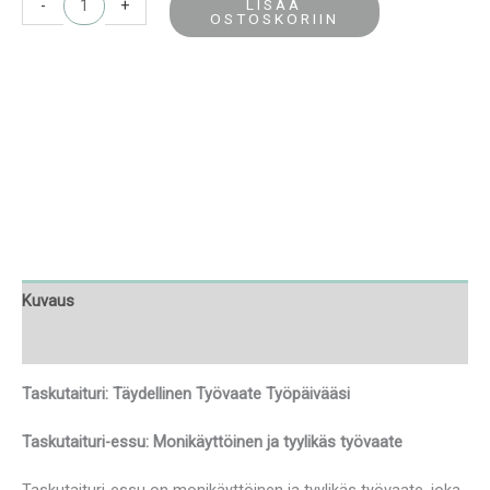
LISÄÄ
-
+
OSTOSKORIIN
Kuvaus
Lisätiedot
Taskutaituri: Täydellinen Työvaate Työpäivääsi
Taskutaituri-essu: Monikäyttöinen ja tyylikäs työvaate
Taskutaituri-essu on monikäyttöinen ja tyylikäs työvaate, joka