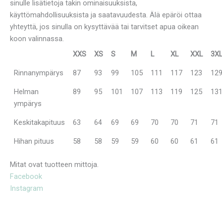
sinulle lisätietoja takin ominaisuuksista,
käyttömahdollisuuksista ja saatavuudesta. Älä epäröi ottaa
yhteyttä, jos sinulla on kysyttävää tai tarvitset apua oikean
koon valinnassa.
XXS
XS
S
M
L
XL
XXL
3X
Rinnanympärys
87
93
99
105
111
117
123
12
Helman
89
95
101
107
113
119
125
13
ympärys
Keskitakapituus
63
64
69
69
70
70
71
71
Hihan pituus
58
58
59
59
60
60
61
61
Mitat ovat tuotteen mittoja.
Facebook
Instagram