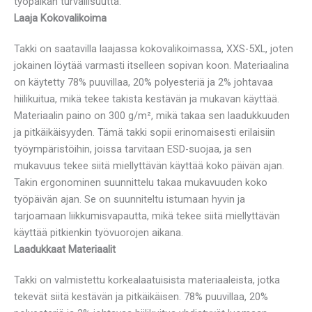
työpaikan turvallisuutta.
Laaja Kokovalikoima
Takki on saatavilla laajassa kokovalikoimassa, XXS-5XL, joten
jokainen löytää varmasti itselleen sopivan koon. Materiaalina
on käytetty 78% puuvillaa, 20% polyesteriä ja 2% johtavaa
hiilikuitua, mikä tekee takista kestävän ja mukavan käyttää.
Materiaalin paino on 300 g/m², mikä takaa sen laadukkuuden
ja pitkäikäisyyden. Tämä takki sopii erinomaisesti erilaisiin
työympäristöihin, joissa tarvitaan ESD-suojaa, ja sen
mukavuus tekee siitä miellyttävän käyttää koko päivän ajan.
Takin ergonominen suunnittelu takaa mukavuuden koko
työpäivän ajan. Se on suunniteltu istumaan hyvin ja
tarjoamaan liikkumisvapautta, mikä tekee siitä miellyttävän
käyttää pitkienkin työvuorojen aikana.
Laadukkaat Materiaalit
Takki on valmistettu korkealaatuisista materiaaleista, jotka
tekevät siitä kestävän ja pitkäikäisen. 78% puuvillaa, 20%