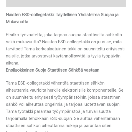
Lisätiedot
Naisten ESD-collegetakki: Täydellinen Yhdistelmä Suojaa ja
Mukavuutta
Etsitkö työvaatetta, joka tarjoaa suojaa staattiselta sähköltä
sekä mukavuutta? Naisten ESD-collegetakki on juuri se, mitä
tarvitset! Tämä korkealaatuinen takki on suunniteltu erityisesti
naisille, jotka arvostavat käytännöllisyyttä ja tyyliä työpäivän
aikana.
Ensiluokkainen Suoja Staattisen Sähköä vastaan
Tämä ESD-collegetakki vähentää staattisen sähkön
aiheuttamia vaurioita herkille elektronisille komponenteille. Se
on suunniteltu erityisesti työympäristöihin, joissa staattinen
sähkö voi aiheuttaa ongelmia, ja tarjoaa luotettavan suojan.
Tämä työtakki parantaa työympäristöä ja turvallisuutta
tarjoamalla tehokkaan ESD-suojan. Se auttaa vähentämään
staattisen sähkön aiheuttamia riskejä ja parantaa siten