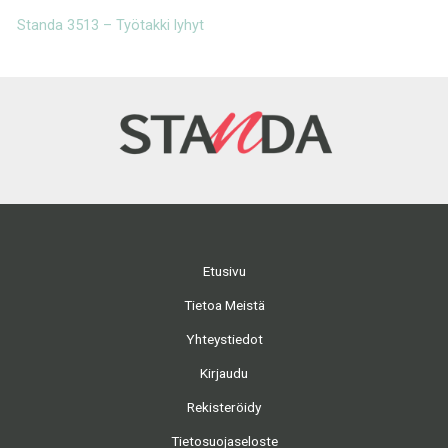
Standa 3513 – Työtakki lyhyt
S
Etusivu
Tietoa Meistä
Yhteystiedot
Kirjaudu
Rekisteröidy
Tietosuojaseloste