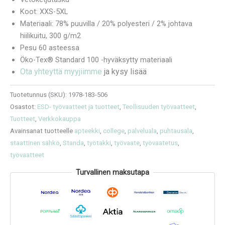
Koot: XXS-5XL
Materiaali: 78% puuvilla / 20% polyesteri / 2% johtava
hiilikuitu, 300 g/m2
Pesu 60 asteessa
Öko-Tex® Standard 100 -hyväksytty materiaali
Ota yhteyttä myyjiimme
ja kysy lisää
Tuotetunnus (SKU):
1978-183-506
Osastot:
ESD- työvaatteet ja tuotteet
,
Teollisuuden työvaatteet
,
Tuotteet
,
Verkkokauppa
Avainsanat tuotteelle
apteekki
,
college
,
palveluala
,
puhtausala
,
staattinen sähkö
,
Standa
,
työtakki
,
työvaate
,
työvaatetus
,
työvaatteet
Turvallinen maksutapa