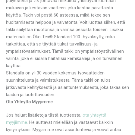
polyesteriä ja 2% johtavaa hiilikuitua yhdistyvät luomaan
mukavan ja kestävän vaatteen, joka kestää päivittäistä
käyttöä. Takin voi pestä 60 asteessa, mikä tekee sen
huoltamisesta helppoa ja vaivatonta. Voit luottaa siihen, että
takki säilyttää muotonsa ja värinsä pesusta toiseen. Lisäksi
materiaali on Öko-Tex® Standard 100 -hyväksytty, mikä
tarkoittaa, että se täyttää tiukat turvallisuus- ja
ympäristövaatimukset. Tämä takki on ympäristöystävällinen
valinta, joka ei sisällä haitallisia kemikaaleja ja on turvallinen
käyttää.
Standalla on yli 30 vuoden kokemus työvaatteiden
suunnittelusta ja valmistuksesta. Tämä takki on tulos
jatkuvasta kehityksestä ja asiantuntemuksesta, joka takaa sen
laadun ja luotettavuuden.
Ota Yhteyttä Myyjiimme
Jos haluat lisätietoja tästä tuotteesta,
ota yhteyttä
myyjiimme.
He auttavat mielellään ja vastaavat kaikkiin
kysymyksiisi. Myyjämme ovat asiantuntevia ja voivat antaa