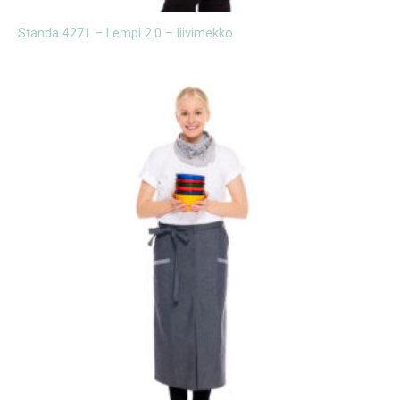
Standa 4271 – Lempi 2.0 – liivimekko