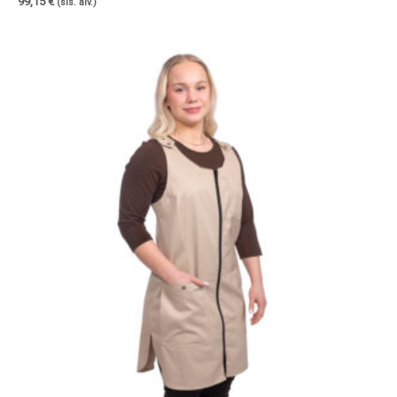
99,15
€
(sis. alv.)