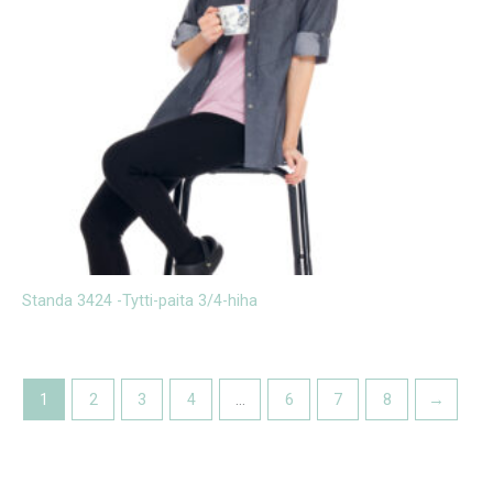
Standa 3424 -Tytti-paita 3/4-hiha
1
2
3
4
…
6
7
8
→