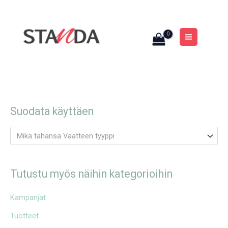
Siirry
MAIN
sisältöön
MENU
Suodata käyttäen
Mikä tahansa Vaatteen tyyppi
Tutustu myös näihin kategorioihin
Kampanjat
Tuotteet