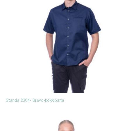
Standa 2304- Bravo-kokkipaita