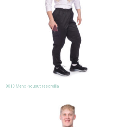
8013 Meno-housut resoreilla