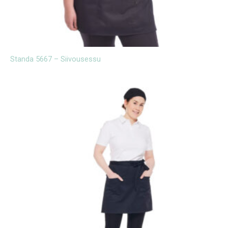
Standa 5667 – Siivousessu