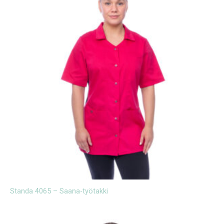
Standa 4065 – Saana-työtakki