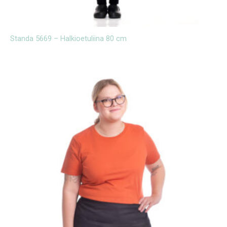
Standa 5669 – Halkioetuliina 80 cm