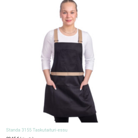
Standa 3155 Taskutaituri-essu