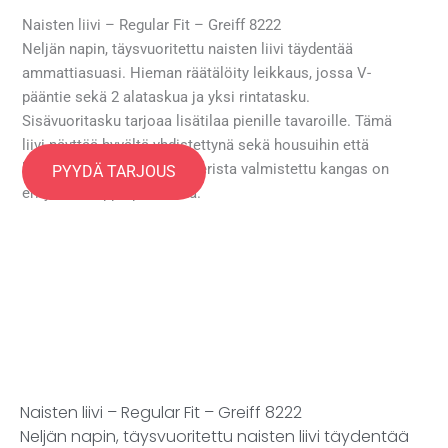
Naisten liivi – Regular Fit – Greiff 8222
Neljän napin, täysvuoritettu naisten liivi täydentää
ammattiasuasi. Hieman räätälöity leikkaus, jossa V-
pääntie sekä 2 alataskua ja yksi rintatasku.
Sisävuoritasku tarjoaa lisätilaa pienille tavaroille. Tämä
liivi näyttää hyvältä yhdistettynä sekä housuihin että
hameeseen. 100 % polyesterista valmistettu kangas on
PYYDÄ TARJOUS
erityisen helppo puhdistaa.
Naisten liivi – Regular Fit – Greiff 8222
Neljän napin, täysvuoritettu naisten liivi täydentää