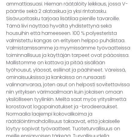
ammattiasuasi. Hieman räätälöity leikkaus, jossa V-
pääntie sekä 2 alataskua ja yksi rintatasku.
Sisävuoritasku tarjoaa lisätilaa pienille tavaroille.
Tämä liivi näyttää hyvältä yhdistettynä sekä
housuihin että hameeseen. 100 % polyesterista
valmistettu kangas on erityisen helppo puhdistaa.
Valmistamissamme ja myymissämme työvaatteissa
toiminnallisuus ja käyttäjän tarpeet ovat pääosissa.
Mallistomme on kattava ja pitää sisällään
työhousut, yläosat, esiliinat ja päähineet. Väreissä,
ominaisuuksissa ja kankaissa on runsaasti
valinnanvaraa, joten asut on helposti sovitettavissa
niin yrityksen värimaailmaan kuin jokaisen omaan
yksilölliseen tyyliinkin. Meiltä saat myös yritysilmettä
korostavat logopainatukset ja -brodeeraukset.
Normaalia laajempi kokovalikoima ja
räätälöintimahdollisuus takaavat, että jokaiselle
löytyy sopivat työvaatteet. Tuoteturvallisuus on
meille ensiarvoisen tärkeää. Turvallisuudella