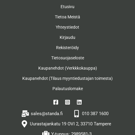
Etusivu
Tietoa Meistä
Yhteystiedot
Kirjaudu
Rekisteröidy
Tietosuojaseloste
Kaupanehdot (Verkkkokauppa)
Kaupanehdot (Tilaus myyntiedustajan toimesta)
Palautuslomake
sales@standa.fi
010 387 1600
Uurastajankatu 19 OVI 2, 33710 Tampere
Y-tunnus: 2989581-3