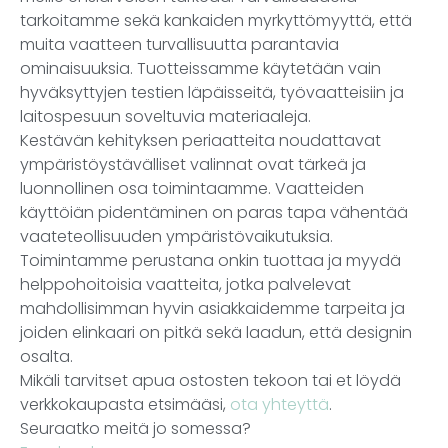
tarkoitamme sekä kankaiden myrkyttömyyttä, että
muita vaatteen turvallisuutta parantavia
ominaisuuksia. Tuotteissamme käytetään vain
hyväksyttyjen testien läpäisseitä, työvaatteisiin ja
laitospesuun soveltuvia materiaaleja.
Kestävän kehityksen periaatteita noudattavat
ympäristöystävälliset valinnat ovat tärkeä ja
luonnollinen osa toimintaamme. Vaatteiden
käyttöiän pidentäminen on paras tapa vähentää
vaateteollisuuden ympäristövaikutuksia.
Toimintamme perustana onkin tuottaa ja myydä
helppohoitoisia vaatteita, jotka palvelevat
mahdollisimman hyvin asiakkaidemme tarpeita ja
joiden elinkaari on pitkä sekä laadun, että designin
osalta.
Mikäli tarvitset apua ostosten tekoon tai et löydä
verkkokaupasta etsimääsi,
ota yhteyttä
.
Seuraatko meitä jo somessa?