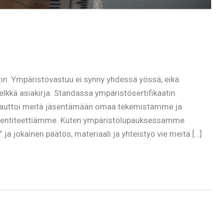
in Ympäristövastuu ei synny yhdessä yössä, eikä
elkkä asiakirja. Standassa ympäristösertifikaatin
ka auttoi meitä jäsentämään omaa tekemistämme ja
a identiteettiämme. Kuten ympäristölupauksessamme
ja jokainen päätös, materiaali ja yhteistyö vie meitä […]