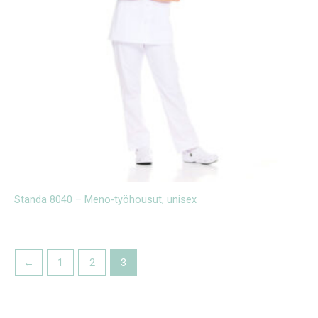
Standa 8040 – Meno-työhousut, unisex
←
1
2
3