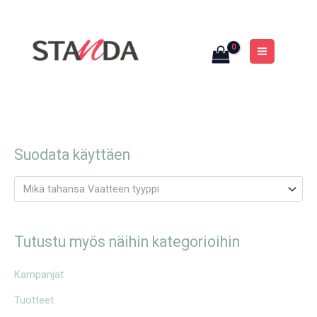
Siirry
MAIN
sisältöön
MENU
Suodata käyttäen
Mikä tahansa Vaatteen tyyppi
Tutustu myös näihin kategorioihin
Kampanjat
Tuotteet