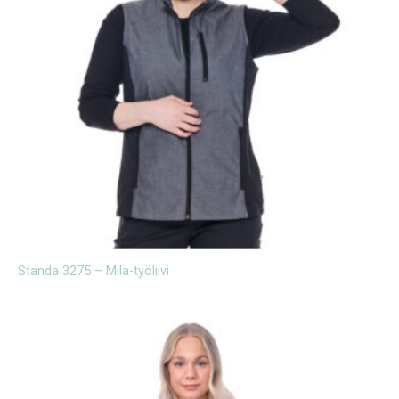
Standa 3275 – Mila-työliivi