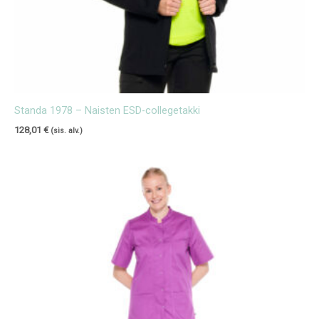
Standa 1978 – Naisten ESD-collegetakki
128,01
€
(sis. alv.)