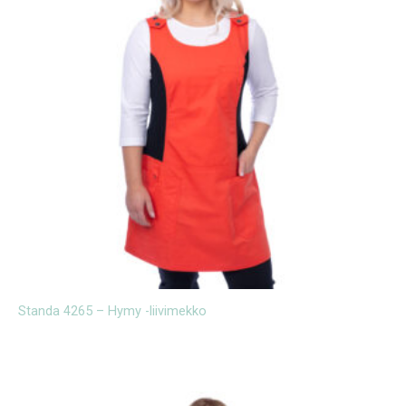
Standa 4265 – Hymy -liivimekko