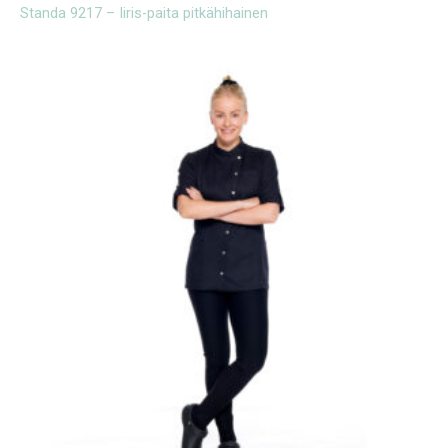
Standa 9217 – Iiris-paita pitkähihainen