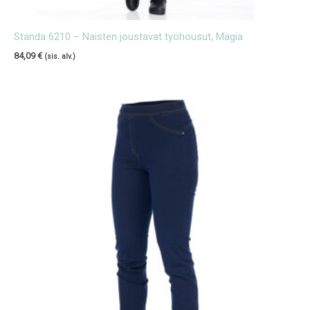
Standa 6210 – Naisten joustavat työhousut, Magia
84,09
€
(sis. alv.)