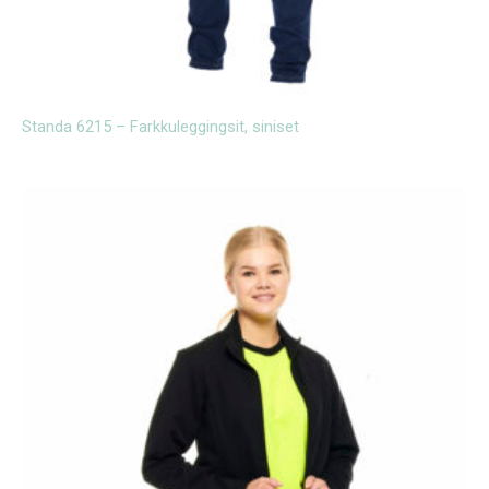
Standa 6215 – Farkkuleggingsit, siniset