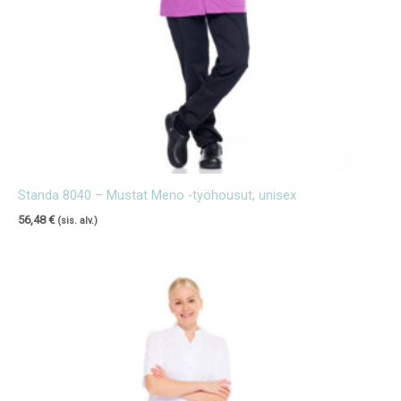
Standa 8040 – Mustat Meno -työhousut, unisex
56,48
€
(sis. alv.)