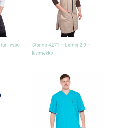
turi-essu
Standa 4271 – Lempi 2.0 –
liivimekko