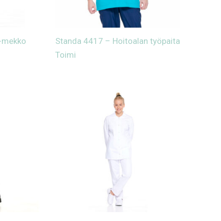
a-mekko
Standa 4417 – Hoitoalan työpaita
Toimi