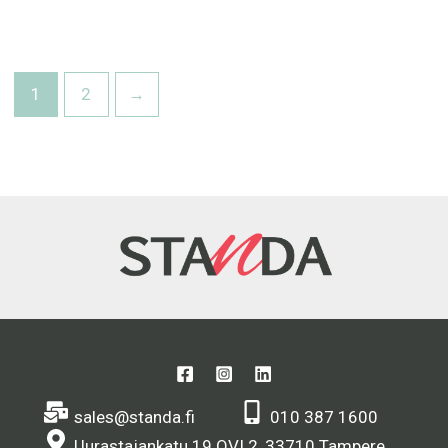
1
2
→
sales@standa.fi
010 387 1600
Uurastajankatu 19 OVI 2, 33710 Tampere