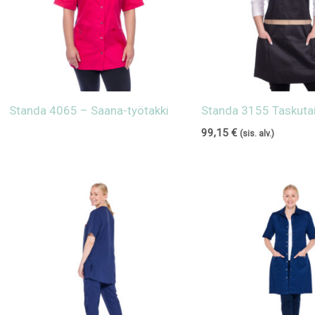
Standa 4065 – Saana-työtakki
Standa 3155 Taskutai
99,15
€
(sis. alv.)