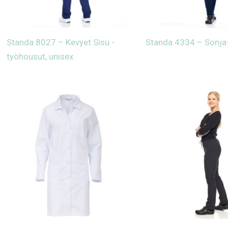
Standa 8027 – Kevyet Sisu -
Standa 4334 – Sonj
työhousut, unisex