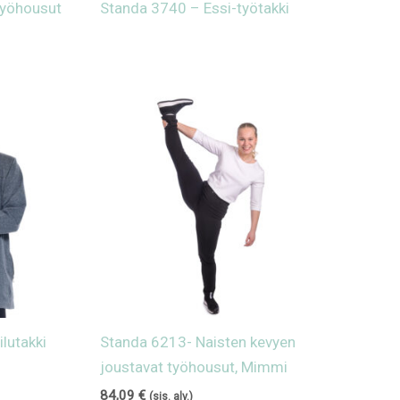
työhousut
Standa 3740 – Essi-työtakki
ilutakki
Standa 6213- Naisten kevyen
joustavat työhousut, Mimmi
84,09
€
(sis. alv.)