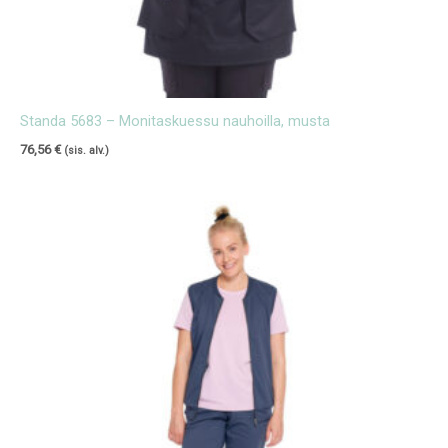
Standa 5683 – Monitaskuessu nauhoilla, musta
76,56
€
(sis. alv.)