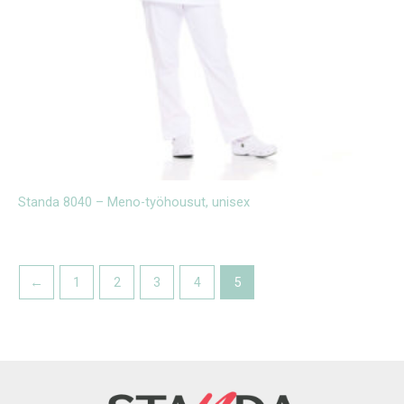
Standa 8040 – Meno-työhousut, unisex
←
1
2
3
4
5