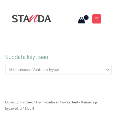
Siirry
MAIN
sisältöön
MENU
Suodata käyttäen
Mikä tahansa Vaatteen tyyppi
Etusivu
/
Tuotteet
/
Hyvinvointialan työvaatteet
/
Kauneus ja
hyvinvointi
/ Sivu 5