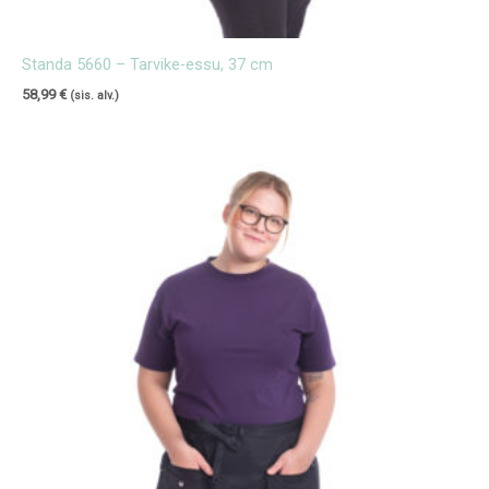
Standa 5660 – Tarvike-essu, 37 cm
58,99
€
(sis. alv.)