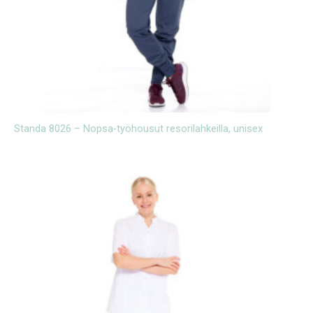
Standa 8026 – Nopsa-työhousut resorilahkeilla, unisex