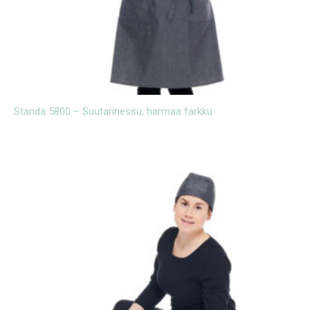
Standa 5800 – Suutarinessu, harmaa farkku