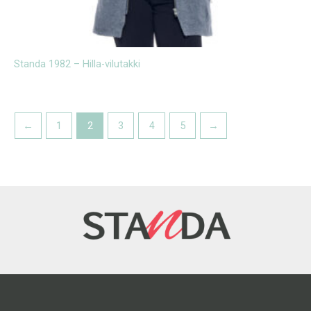
Standa 1982 – Hilla-vilutakki
←
1
2
3
4
5
→