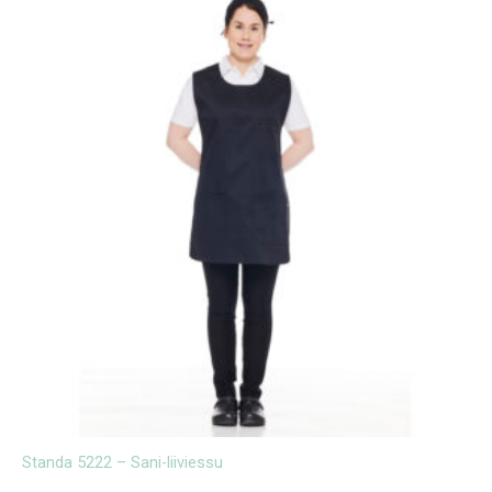
Standa 5222 – Sani-liiviessu