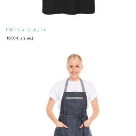
0300 T-paita, unisex
18,83
€
(sis. alv.)