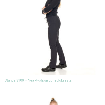
Standa 8100 – Nea -työhousut neuloksesta