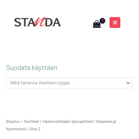
Siirry
MAIN
sisältöön
MENU
Suodata käyttäen
Mikä tahansa Vaatteen tyyppi
Etusivu
/
Tuotteet
/
Hyvinvointialan työvaatteet
/
Kauneus ja
hyvinvointi
/ Sivu 2