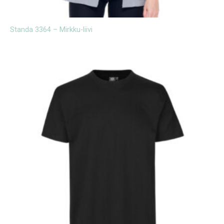
Standa 3364 – Mirkku-liivi