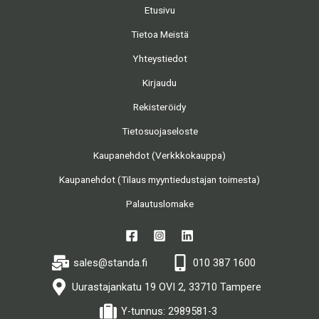
Etusivu
Tietoa Meistä
Yhteystiedot
Kirjaudu
Rekisteröidy
Tietosuojaseloste
Kaupanehdot (Verkkkokauppa)
Kaupanehdot (Tilaus myyntiedustajan toimesta)
Palautuslomake
sales@standa.fi
010 387 1600
Uurastajankatu 19 OVI 2, 33710 Tampere
Y-tunnus: 2989581-3