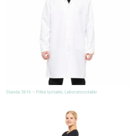
Standa 3616 – Pitkä työtakki, Laboratoriotakki