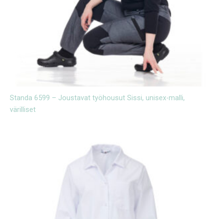
Standa 6599 – Joustavat työhousut Sissi, unisex-malli,
värilliset