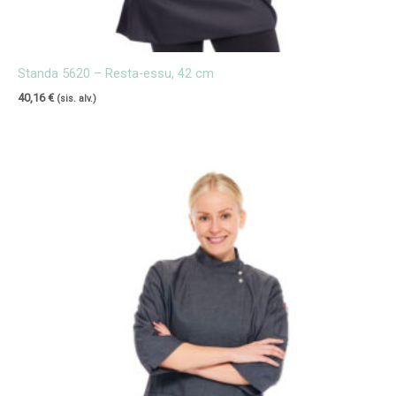
Standa 5620 – Resta-essu, 42 cm
40,16
€
(sis. alv.)