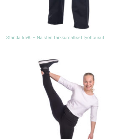
Standa 6590 – Naisten farkkumalliset työhousut