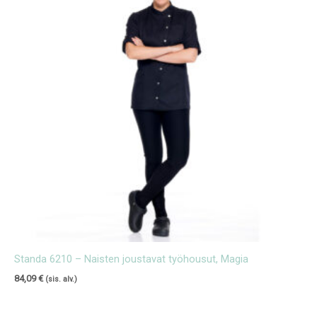
Standa 6210 – Naisten joustavat työhousut, Magia
84,09
€
(sis. alv.)