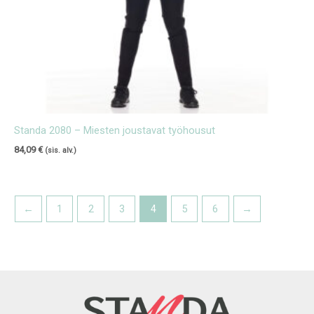
Standa 2080 – Miesten joustavat työhousut
84,09
€
(sis. alv.)
←
1
2
3
4
5
6
→