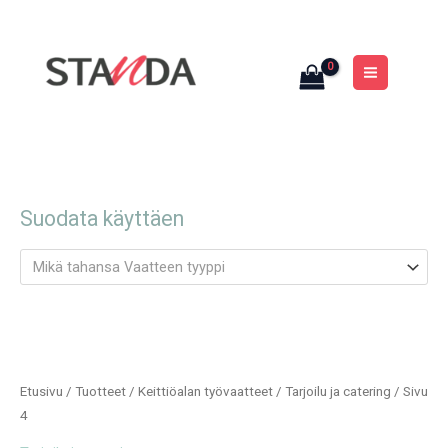
Siirry
MAIN
sisältöön
MENU
Suodata käyttäen
Mikä tahansa Vaatteen tyyppi
Etusivu
/
Tuotteet
/
Keittiöalan työvaatteet
/
Tarjoilu ja catering
/ Sivu
4