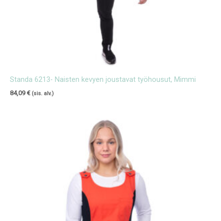
Standa 6213- Naisten kevyen joustavat työhousut, Mimmi
84,09
€
(sis. alv.)