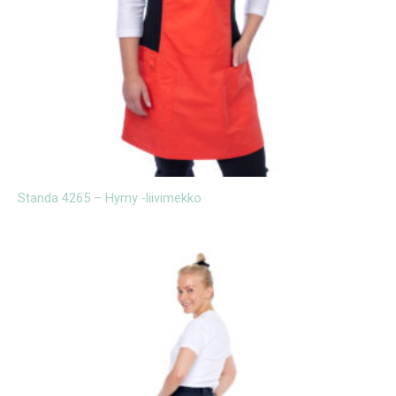
Standa 4265 – Hymy -liivimekko