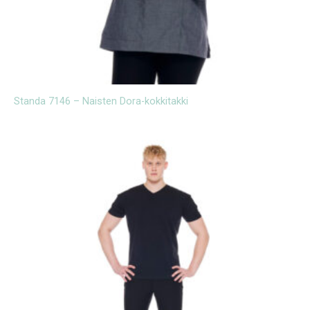
Standa 7146 – Naisten Dora-kokkitakki