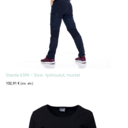
Standa 6599 – Sissi -työhousut, mustat
102,91
€
(sis. alv.)