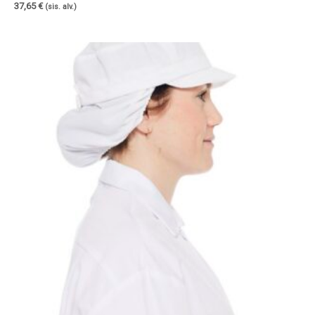
37,65
€
(sis. alv.)