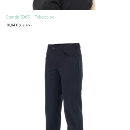
Standa 5085 – Trikoopipo
10,04
€
(sis. alv.)