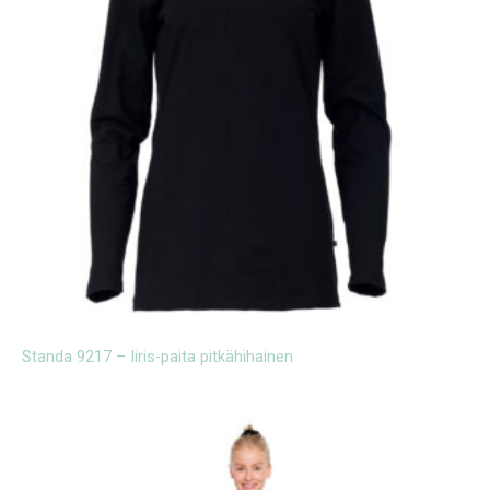
Standa 9217 – Iiris-paita pitkähihainen