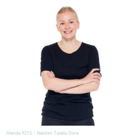
Standa 9215 – Naisten T-paita Doris