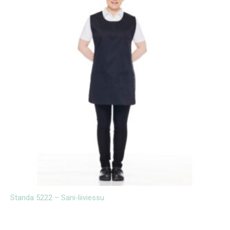
Standa 5222 – Sani-liiviessu