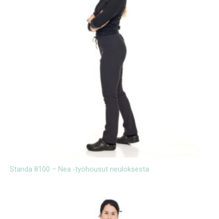
Standa 8100 – Nea -työhousut neuloksesta