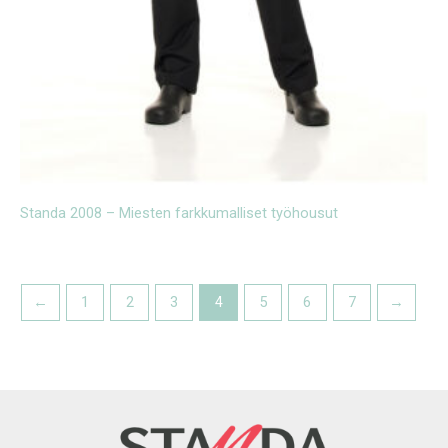
Standa 2008 – Miesten farkkumalliset työhousut
←
1
2
3
4
5
6
7
→