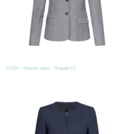
G1424 – Naisten jakku – Regular Fit