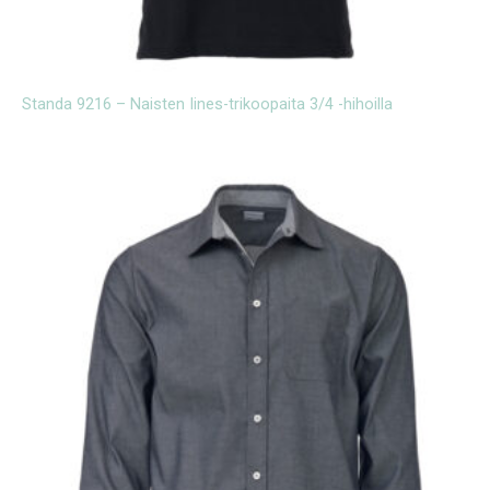
Standa 9216 – Naisten Iines-trikoopaita 3/4 -hihoilla