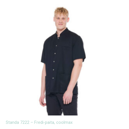
Standa 7222 – Fredi-paita, coolmax