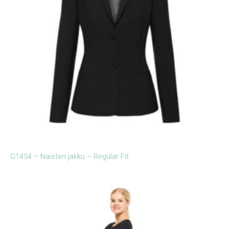
G1454 – Naisten jakku – Regular Fit