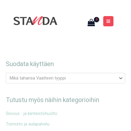
Siirry
MAIN
sisältöön
MENU
Suodata käyttäen
Mikä tahansa Vaatteen tyyppi
Tutustu myös näihin kategorioihin
Siivous - ja kiinteistöhuolto
Toimisto ja aulapalvelu