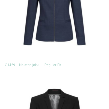
G1429 – Naisten jakku – Regular Fit