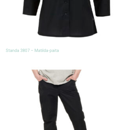
Standa 3807 – Matilda-paita