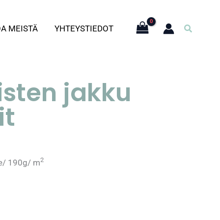
Hae
OA MEISTÄ
YHTEYSTIEDOT
isten jakku
it
2
ne/ 190g/ m