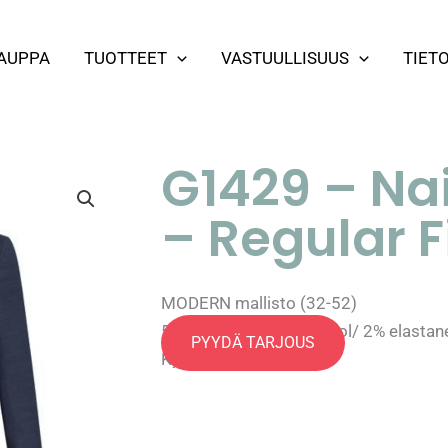
AUPPA
TUOTTEET
VASTUULLISUUS
TIET
G1429 – Na
– Regular F
MODERN mallisto (32-52)
52% polyester/ 46% wool/ 2% elasta
PYYDÄ TARJOUS
Kysy lisää
Yhteystiedot