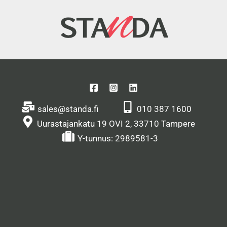
sales@standa.fi
010 387 1600
Uurastajankatu 19 OVI 2, 33710 Tampere
Y-tunnus: 2989581-3