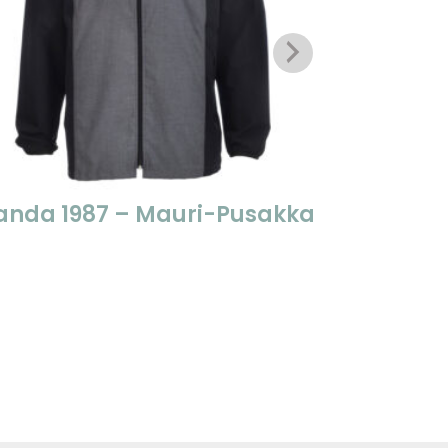
anda 1987 – Mauri-Pusakka
Standa