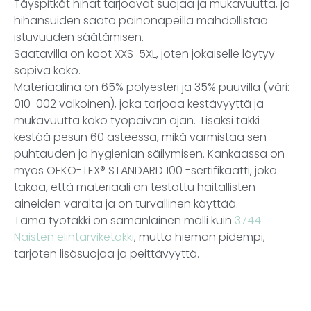
Täyspitkät hihat tarjoavat suojaa ja mukavuutta, ja
hihansuiden säätö painonapeilla mahdollistaa
istuvuuden säätämisen.
Saatavilla on koot XXS-5XL, joten jokaiselle löytyy
sopiva koko.
Materiaalina on 65% polyesteri ja 35% puuvilla (väri:
010-002 valkoinen), joka tarjoaa kestävyyttä ja
mukavuutta koko työpäivän ajan. Lisäksi takki
kestää pesun 60 asteessa, mikä varmistaa sen
puhtauden ja hygienian säilymisen. Kankaassa on
myös OEKO-TEX® STANDARD 100 -sertifikaatti, joka
takaa, että materiaali on testattu haitallisten
aineiden varalta ja on turvallinen käyttää.
Tämä työtakki on samanlainen malli kuin
3744
Naisten elintarviketakki
, mutta hieman pidempi,
tarjoten lisäsuojaa ja peittävyyttä.