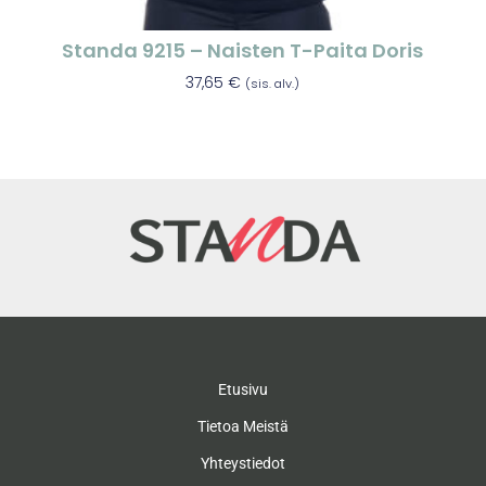
Standa 9215 – Naisten T-Paita Doris
37,65
€
(sis. alv.)
Etusivu
Tietoa Meistä
Yhteystiedot