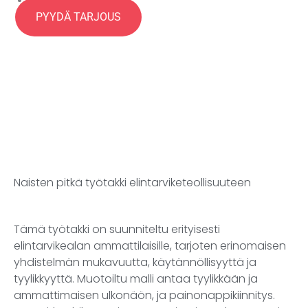
Alatasku sisäpuolella
PYYDÄ TARJOUS
Koot: XXS-5XL
Naisten pitkä työtakki elintarviketeollisuuteen
Tämä työtakki on suunniteltu erityisesti
elintarvikealan ammattilaisille, tarjoten erinomaisen
yhdistelmän mukavuutta, käytännöllisyyttä ja
tyylikkyyttä. Muotoiltu malli antaa tyylikkään ja
ammattimaisen ulkonäön, ja painonappikiinnitys.