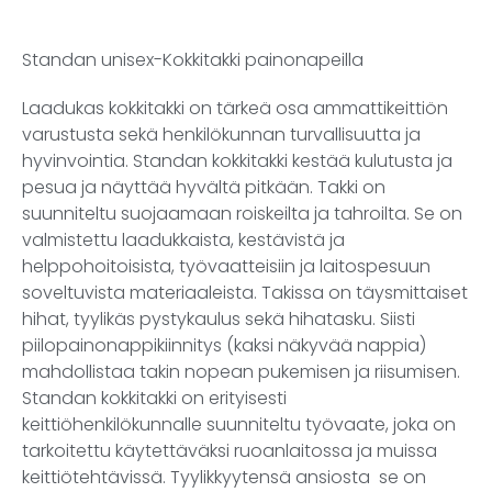
Standan unisex-Kokkitakki painonapeilla
Laadukas kokkitakki on tärkeä osa ammattikeittiön
varustusta sekä henkilökunnan turvallisuutta ja
hyvinvointia. Standan kokkitakki kestää kulutusta ja
pesua ja näyttää hyvältä pitkään. Takki on
suunniteltu suojaamaan roiskeilta ja tahroilta. Se on
valmistettu laadukkaista, kestävistä ja
helppohoitoisista, työvaatteisiin ja laitospesuun
soveltuvista materiaaleista. Takissa on täysmittaiset
hihat, tyylikäs pystykaulus sekä hihatasku. Siisti
piilopainonappikiinnitys (kaksi näkyvää nappia)
mahdollistaa takin nopean pukemisen ja riisumisen.
Standan kokkitakki on erityisesti
keittiöhenkilökunnalle suunniteltu työvaate, joka on
tarkoitettu käytettäväksi ruoanlaitossa ja muissa
keittiötehtävissä. Tyylikkyytensä ansiosta se on