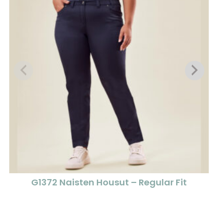
G1372 Naisten Housut – Regular Fit