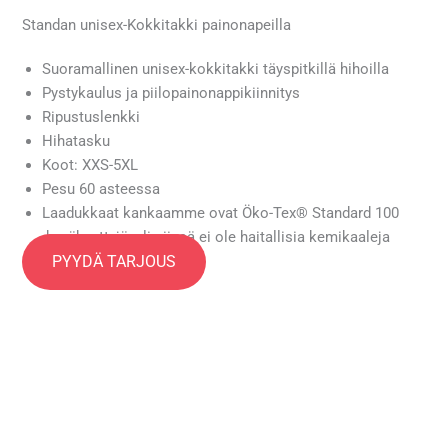
Standan unisex-Kokkitakki painonapeilla
Suoramallinen unisex-kokkitakki täyspitkillä hihoilla
Pystykaulus ja piilopainonappikiinnitys
Ripustuslenkki
Hihatasku
Koot: XXS-5XL
Pesu 60 asteessa
Laadukkaat kankaamme ovat Öko-Tex® Standard 100
-hyväksyttyjä, eli niissä ei ole haitallisia kemikaaleja
PYYDÄ TARJOUS