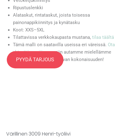
Vetoketjukiinnitys
Ripustuslenkki
Alataskut, rintataskut, joista toisessa
painonappikiinnitys ja kynätasku
Koot: XXS–5XL
Tilattavissa verkkokaupasta mustana,
tilaa täältä
Tämä malli on saatavilla useissa eri väreissä.
Ota
yhteyttä myyjiimme
, niin autamme mielellämme
PYYDÄ TARJOUS
valitsemaan sinulle sopivan kokonaisuuden!
Värillinen 3009 Henri-työliivi