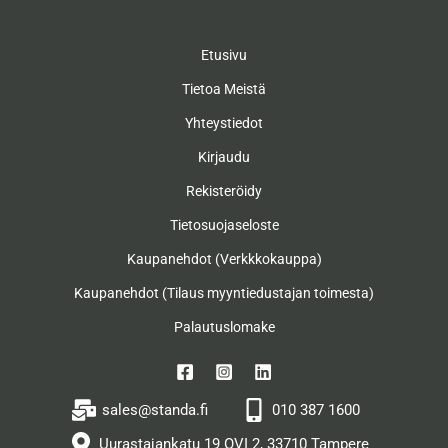
Etusivu
Tietoa Meistä
Yhteystiedot
Kirjaudu
Rekisteröidy
Tietosuojaseloste
Kaupanehdot (Verkkkokauppa)
Kaupanehdot (Tilaus myyntiedustajan toimesta)
Palautuslomake
sales@standa.fi
010 387 1600
Uurastajankatu 19 OVI 2, 33710 Tampere