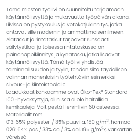
Tämä miesten työliivi on suunniteltu tarjoamaan
käytännöllisyyttä ja mukavuutta työpäivän aikana.
Liivissä on pystykaulus ja vetoketjukiinnitys, jotka
antavat sille modernin ja ammattimaisen ilmeen.
Alataskut ja rintataskut tarjoavat runsaasti
säilytystilaa, ja toisessa rintataskussa on
painonappikiinnitys ja kynätasku, jotka lisäävät
käytännöllisyyttä. Tämä työliivi yhdistää
toiminnallisuuden ja tyylin, tehden siitä täydellisen
valinnan monenlaisiin työtehtäviin esimerkiksi
siivous- ja kiinteistöalalle.
Laadukkaat kankaamme ovat Öko-Tex® Standard
100 -hyväksyttyjä, eli niissä ei ole haitallisia
kemikaaleja. Voit pestä Henri-liivin 60 asteessa.
Materiaalit mm.
2
013: 65% polyesteri / 35% puuvilla, 180 g/m
, harmaa
2
026: 64% pes / 33% co / 3% eol, 195 g/m
x, värikartan
väreissä