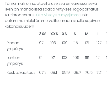
Tämä malli on saatavilla useissa eri väreissä, sekä
liiviin on mahdollista saada yrityksesi logopainatus
tai -brodeeraus.
Ota yhteyttä myyjiimme
, niin
autamme mielellämme valitsemaan sinulle sopivan
kokonaisuuden!
3XS
XXS
XS
S
M
L
Rinnan
97
103
109
115
121
127
ympärys
Lantion
91
97
103
109
115
121
ympärys
Keskitakapituus
67,3
68,1
68,9
69,7
70,5
72,1