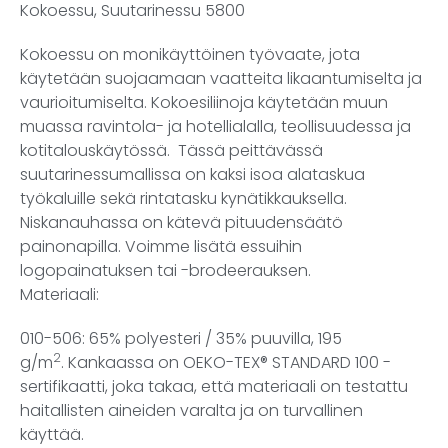
Kokoessu, Suutarinessu 5800
Kokoessu on monikäyttöinen työvaate, jota
käytetään suojaamaan vaatteita likaantumiselta ja
vaurioitumiselta. Kokoesiliinoja käytetään muun
muassa ravintola- ja hotellialalla, teollisuudessa ja
kotitalouskäytössä. Tässä peittävässä
suutarinessumallissa on kaksi isoa alataskua
työkaluille sekä rintatasku kynätikkauksella.
Niskanauhassa on kätevä pituudensäätö
painonapilla. Voimme lisätä essuihin
logopainatuksen tai -brodeerauksen.
Materiaali:
010-506: 65% polyesteri / 35% puuvilla, 195
2
g/m
. Kankaassa on OEKO-TEX® STANDARD 100 -
sertifikaatti, joka takaa, että materiaali on testattu
haitallisten aineiden varalta ja on turvallinen
käyttää.