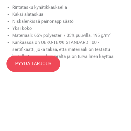
Rintatasku kynätikkauksella
Kaksi alataskua
Niskalenkissä painonappisäätö
Yksi koko
2
Materiaali: 65% polyesteri / 35% puuvilla, 195 g/m
Kankaassa on OEKO-TEX® STANDARD 100 -
sertifikaatti, joka takaa, että materiaali on testattu
haitallisten aineiden varalta ja on turvallinen käyttää.
PYYDÄ TARJOUS
Pesu 60 asteessa