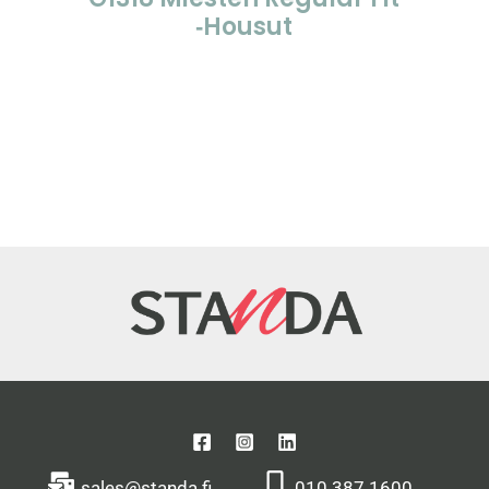
‑housut
sales@standa.fi
010 387 1600