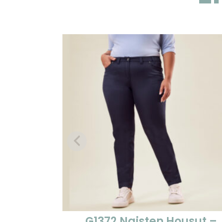
G1372 Naisten Housut –