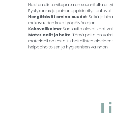
Naisten elintarvikepaita on suunniteltu erit
Pystykaulus ja painonappikiinnitys antavat 
Hengittävät ominaisuudet
: Selkä ja h
mukavuuden koko työpäivän ajan.
Kokovalikoima
: Saatavilla olevat koot va
Materiaalit ja hoito
: Tämä paita on valmi
materiaali on testattu haitallisten aineiden
helppohoitoisen ja hygieenisen valinnan.
L