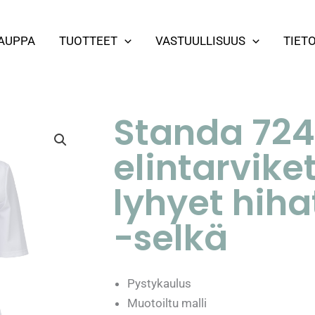
AUPPA
TUOTTEET
VASTUULLISUUS
TIET
Standa 724
elintarvike
lyhyet hiha
-selkä
Pystykaulus
Muotoiltu malli