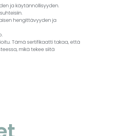
uden ja käytännöllisyyden.
uhteisiin.
maisen hengittävyyden ja
o.
itu. Tämä sertifikaatti takaa, että
teessa, mikä tekee siitä
et