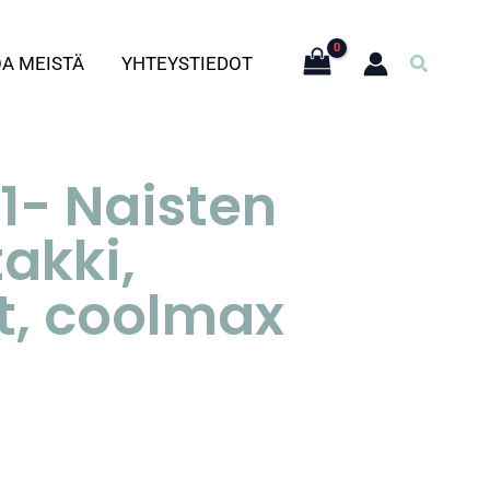
Hae
OA MEISTÄ
YHTEYSTIEDOT
1- Naisten
takki,
t, coolmax