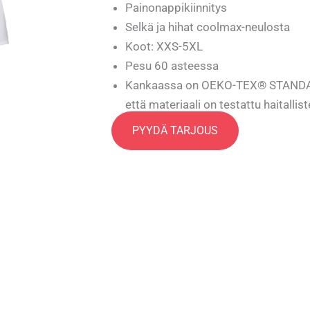
Painonappikiinnitys
Selkä ja hihat coolmax-neulosta
Koot: XXS-5XL
Pesu 60 asteessa
Kankaassa on OEKO-TEX® STANDARD 
että materiaali on testattu haitallist
käyttää
PYYDÄ TARJOUS