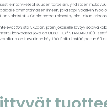
yisesti elintarviketeollisuuden tarpeisiin, yhdistäen mukavu
paidalle ammattimaisen ilmeen, joka sopii vaativiin työolos
ihat on valmistettu Coolmax-neuloksesta, joka takaa erino
ihtelevat XXS:stä 5XL:ään, joten jokaiselle löytyy sopiva kok
stettu kankaasta, joka on OEKO-TEX® STANDARD 100 -sertifio
 varalta ja on turvallinen käyttää. Paita kestää pesun 60 as
iittyvät tuotte