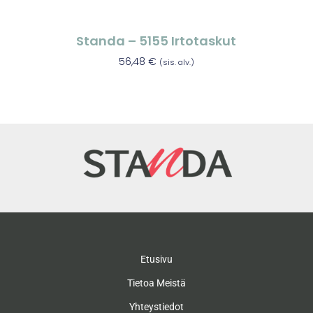
Standa – 5155 Irtotaskut
56,48
€
(sis. alv.)
Etusivu
Tietoa Meistä
Yhteystiedot