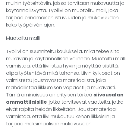
muihin työtehtäviin, joissa tarvitaan mukavuutta ja
käytännöllisyyttä. Työliivi on muotoiltu malli, joka
tarjoaa erinomaisen istuvuuden ja mukavuuden
koko työpäivän ajan.
Muotoiltu malli
Työliivi on suunniteltu kauluksella, mikä tekee siitä
mukavan ja käytännöllisen valinnan. Muotoiltu malli
varmistaa, että liivi istuu hyvin ja näyttää siistiltä,
olipa työtehtävä mikä tahansa. Liivin kylkiosat on
valmistettu joustavasta materiaalista, joka
mahdollistaa liikkumisen vapaasti ja mukavasti.
Tämä ominaisuus on erityisen tärkeä
siivousalan
ammattilaisille
, jotka tarvitsevat vaatteita, jotka
eivät rajoita heidän liikkeitään. Joustomateriaali
varmistaa, että liivi mukautuu kehon liikkeisiin ja
tarjoaa maksimaalisen mukavuuden.