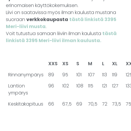
erinomaisen käyttökokemuksen.
Liivi on saatavissa myös ilman kaulusta mustana
suoraan
verkkokaupasta
tästä linkistä 3395
Meri-liivi musta
.
Voit tutustua samaan liiviin ilman kaulusta
tästä
linkistä 3395 Meri-liivi ilman kaulusta.
XXS
XS
S
M
L
XL
X
Rinnanympärys
89
95
101
107
113
119
12
Lantion
96
102
108
115
121
127
13
ympärys
Keskitakapituus
66
67,5
69
70,5
72
73,5
7