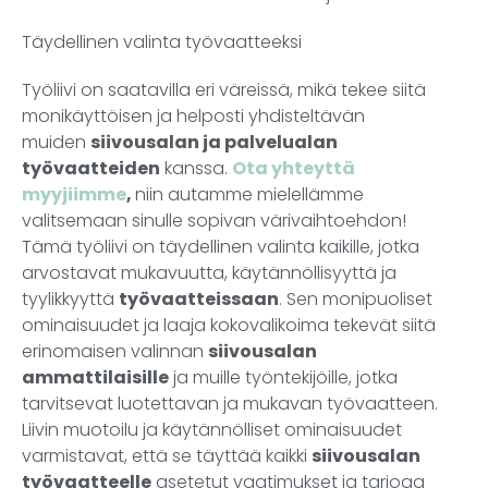
Täydellinen valinta työvaatteeksi
Työliivi on saatavilla eri väreissä, mikä tekee siitä
monikäyttöisen ja helposti yhdisteltävän
muiden
siivousalan ja palvelualan
työvaatteiden
kanssa.
Ota yhteyttä
myyjiimme
,
niin autamme mielellämme
valitsemaan sinulle sopivan värivaihtoehdon!
Tämä työliivi on täydellinen valinta kaikille, jotka
arvostavat mukavuutta, käytännöllisyyttä ja
tyylikkyyttä
työvaatteissaan
. Sen monipuoliset
ominaisuudet ja laaja kokovalikoima tekevät siitä
erinomaisen valinnan
siivousalan
ammattilaisille
ja muille työntekijöille, jotka
tarvitsevat luotettavan ja mukavan työvaatteen.
Liivin muotoilu ja käytännölliset ominaisuudet
varmistavat, että se täyttää kaikki
siivousalan
työvaatteelle
asetetut vaatimukset ja tarjoaa