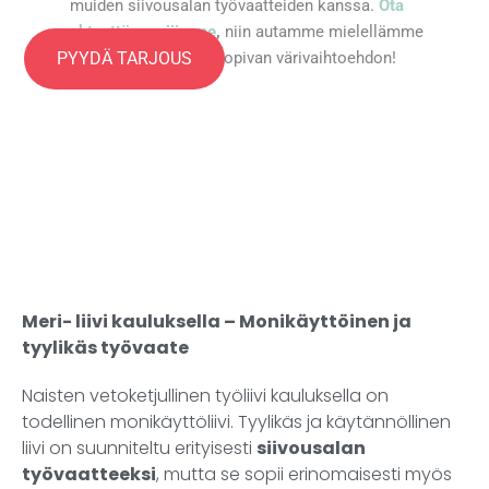
muiden siivousalan työvaatteiden kanssa.
Ota
yhteyttä myyjiimme
,
niin autamme mielellämme
PYYDÄ TARJOUS
valitsemaan sinulle sopivan värivaihtoehdon!
Meri- liivi kauluksella – Monikäyttöinen ja
tyylikäs työvaate
Naisten vetoketjullinen työliivi kauluksella on
todellinen monikäyttöliivi. Tyylikäs ja käytännöllinen
liivi on suunniteltu erityisesti
siivousalan
työvaatteeksi
, mutta se sopii erinomaisesti myös