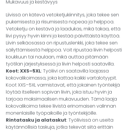
Mukavuus ja kestävyys
Liivissä on kätevä vetoketjukiinnitys, joka tekee sen
pukemisesta ja riisumisesta nopeaa ja helppoa.
Vetoketju on kestävä ja laadukas, mikä takaa, että
liivi pysyy hyvin kiinni ja kestää päivittäistä käyttöä.
Liivin selkäosassa on ripustuslenkki, joka tekee sen
säilyttämisestä helppoa. Voit ripustaa liivin helposti
koukkuun tai naulaan, mikä auttaa pitämään
työtilan järjestyksessä ja liivin helposti saatavilla.
Koot: XXS–5XL
: Työliivi on saatavilla laajassa
kokovalikoimassa, joka kattaa kaikki vartalotyypit.
Koot XXS–5XL varmistavat, että jokainen työntekijä
löytää itselleen sopivan liivin, joka istuu hyvin ja
tarjoaa maksimaalisen mukavuuden. Tämä laaja
kokovalikoima tekee liivistä erinomaisen valinnan
monenlaisille työpaikoille ja työntekijöille.
Rintatasku ja alataskut
: Työliivissä on useita
käytännöllisiä taskuja, jotka tekevät siitä erittäin