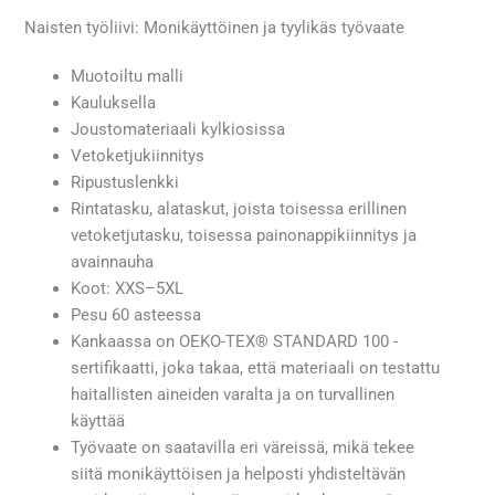
Naisten työliivi: Monikäyttöinen ja tyylikäs työvaate
Muotoiltu malli
Kauluksella
Joustomateriaali kylkiosissa
Vetoketjukiinnitys
Ripustuslenkki
Rintatasku, alataskut, joista toisessa erillinen
vetoketjutasku, toisessa painonappikiinnitys ja
avainnauha
Koot: XXS–5XL
Pesu 60 asteessa
Kankaassa on OEKO-TEX® STANDARD 100 -
sertifikaatti, joka takaa, että materiaali on testattu
haitallisten aineiden varalta ja on turvallinen
käyttää
Työvaate on saatavilla eri väreissä, mikä tekee
siitä monikäyttöisen ja helposti yhdisteltävän