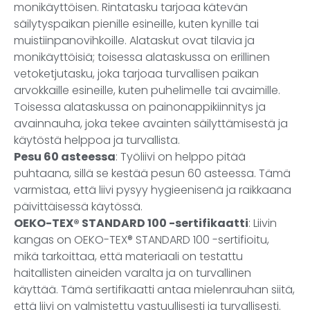
monikäyttöisen. Rintatasku tarjoaa kätevän
säilytyspaikan pienille esineille, kuten kynille tai
muistiinpanovihkoille. Alataskut ovat tilavia ja
monikäyttöisiä; toisessa alataskussa on erillinen
vetoketjutasku, joka tarjoaa turvallisen paikan
arvokkaille esineille, kuten puhelimelle tai avaimille.
Toisessa alataskussa on painonappikiinnitys ja
avainnauha, joka tekee avainten säilyttämisestä ja
käytöstä helppoa ja turvallista.
Pesu 60 asteessa
: Työliivi on helppo pitää
puhtaana, sillä se kestää pesun 60 asteessa. Tämä
varmistaa, että liivi pysyy hygieenisenä ja raikkaana
päivittäisessä käytössä.
OEKO-TEX® STANDARD 100 -sertifikaatti
: Liivin
kangas on OEKO-TEX® STANDARD 100 -sertifioitu,
mikä tarkoittaa, että materiaali on testattu
haitallisten aineiden varalta ja on turvallinen
käyttää. Tämä sertifikaatti antaa mielenrauhan siitä,
että liivi on valmistettu vastuullisesti ja turvallisesti.