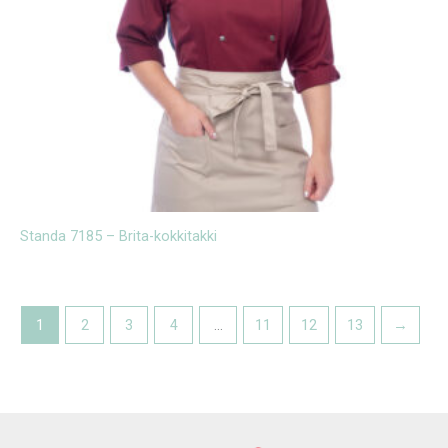
Standa 7185 – Brita-kokkitakki
1
2
3
4
…
11
12
13
→