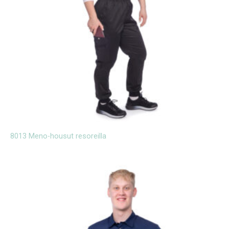
8013 Meno-housut resoreilla