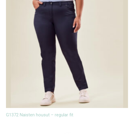
G1372 Naisten housut – regular fit