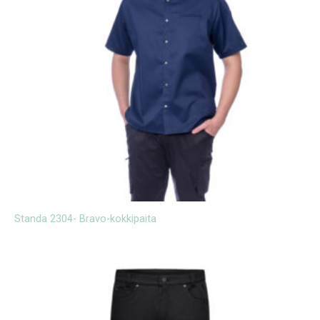
Standa 2304- Bravo-kokkipaita