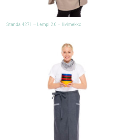
Standa 4271 – Lempi 2.0 – liivimekko