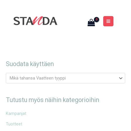
Siirry
MAIN
sisältöön
MENU
Suodata käyttäen
Mikä tahansa Vaatteen tyyppi
Tutustu myös näihin kategorioihin
Kampanjat
Tuotteet