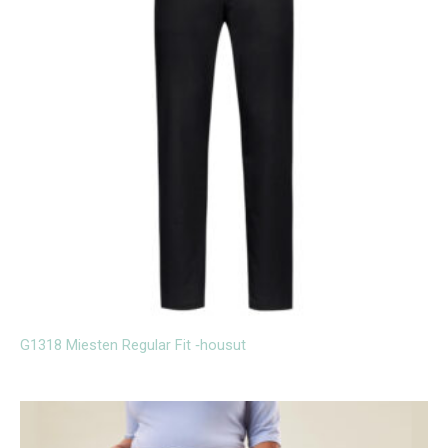
G1318 Miesten Regular Fit ‑housut