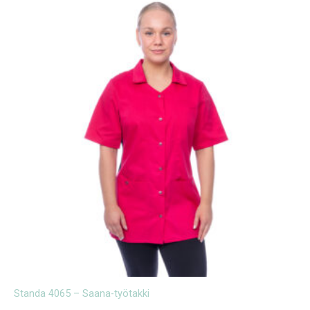
Standa 4065 – Saana-työtakki