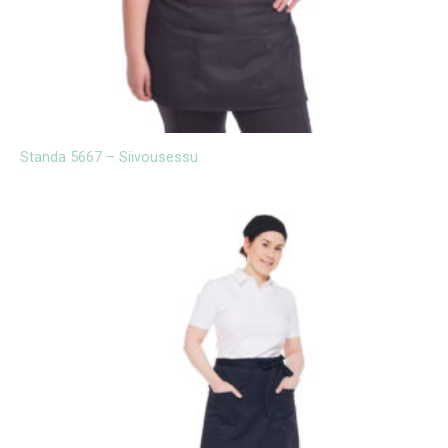
Standa 5667 – Siivousessu