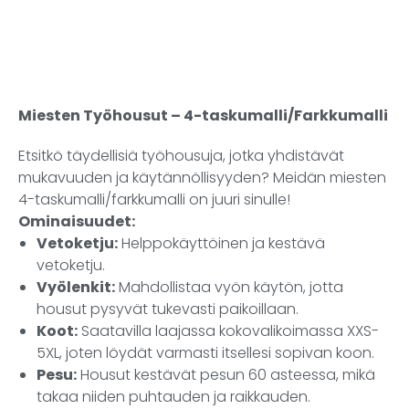
Miesten Työhousut – 4-taskumalli/Farkkumalli
Etsitkö täydellisiä työhousuja, jotka yhdistävät
mukavuuden ja käytännöllisyyden? Meidän miesten
4-taskumalli/farkkumalli on juuri sinulle!
Ominaisuudet:
Vetoketju:
Helppokäyttöinen ja kestävä
vetoketju.
Vyölenkit:
Mahdollistaa vyön käytön, jotta
housut pysyvät tukevasti paikoillaan.
Koot:
Saatavilla laajassa kokovalikoimassa XXS-
5XL, joten löydät varmasti itsellesi sopivan koon.
Pesu:
Housut kestävät pesun 60 asteessa, mikä
takaa niiden puhtauden ja raikkauden.