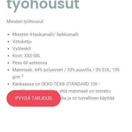
työhousut
Miesten työhousut
Miesten 4-taskumalli/ farkkumalli
Vetoketju
Vyölenkit
Koot: XXS-5XL
Pesu 60 asteessa
Materiaali
: 64% polyesteri / 33% puuvilla / 3% EOL, 195
2
g/m
Kankaassa on OEKO-TEX® STANDARD 100 -
sertifikaatti, joka takaa, että materiaali on testattu
PYYDÄ TARJOUS
haitallisten aineiden varalta ja on turvallinen käyttää