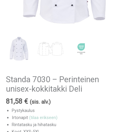
Standa 7030 – Perinteinen
unisex-kokkitakki Deli
81,58
€
(sis. alv.)
Pystykaulus
Irtonapit
(tilaa erikseen)
Rintatasku ja hihatasku
Koot: XXS-5XL