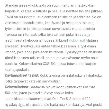
Standan unisex-kokkitakki on suunniteltu ammattikokkien
tarpeisiin. kestää kulutusta ja pesua ja näyttää hyvältä pitkään.
Takki on suunniteltu suojaamaan roiskeilta ja tahroilta. Se on
valmistettu laadukkaista, kestävistä ja helppohoitoisista,
työvaatteisiin ja laitospesuun soveltuvista materiaaleista.
Takissa on irtonapit, jotka tekevät sen pukemisesta ja
riisumisesta helppoa ja nopeaa. (Huom!
Kokkinapit
tilataan
erikseen). Pystykaulus antaa takille klassisen ja tyylikkään
ilmeen, joka sopii jokaiseen keittiöön. Tyylikkyytensä ansiosta
tämä klassinen takkimalli on edustava työvaate myös salin
puolella. Kokovalikoima XXS-5XL takaa istuvuuden laajalle
käyttäjäjoukolle.
Käytännölliset taskut
: Kokkitakissa on rintatasku ja hihatasku,
jotka tarjoavat kätevän säilytystilan.
Kokovalikoima
: Saatavilla olevat koot vaihtelevat XXS:stä
5XL:ään, joten jokaiselle löytyy sopiva koko.
Laadukkaat kankaamme ovat Öko-Tex® Standard 100 -
hyväksyttyjä, eli niissä ei ole haitallisia kemikaaleja. Voit pestä