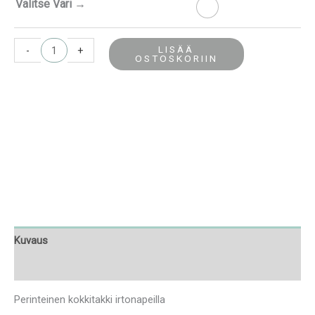
Valitse Väri →
LISÄÄ
-
+
OSTOSKORIIN
Kuvaus
Lisätiedot
Perinteinen kokkitakki irtonapeilla