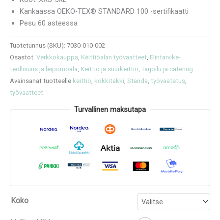
Kankaassa OEKO-TEX® STANDARD 100 -sertifikaatti
Pesu 60 asteessa
Tuotetunnus (SKU):
7030-010-002
Osastot:
Verkkokauppa
,
Keittiöalan työvaatteet
,
Elintarvike­
teollisuus ja leipomoala
,
Keittiö ja suurkeittiö
,
Tarjoilu ja catering
Avainsanat tuotteelle
keittiö
,
kokkitakki
,
Standa
,
työvaatetus
,
työvaatteet
Turvallinen maksutapa
Koko