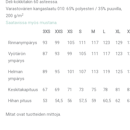
Deli-kokkitakin 60 asteessa.
Varastovärien kangaslaatu 010: 65% polyesteri / 35% puuvilla,
2
200 g/m
Saatavissa myös mustana.
3XS
XXS
XS
S
M
L
XL
X
Rinnanympärys
93
99
105
111
117
123
129
1
Vyötärön
87
93
99
105
111
117
123
1
ympärys
Helman
89
95
101
107
113
119
125
1
ympärys
Keskitakapituus
67
69
71
73
75
78
81
8
Hihan pituus
53
54,5
56
57,5
59
60,5
62
6
Mitat ovat tuotteiden mittoja.