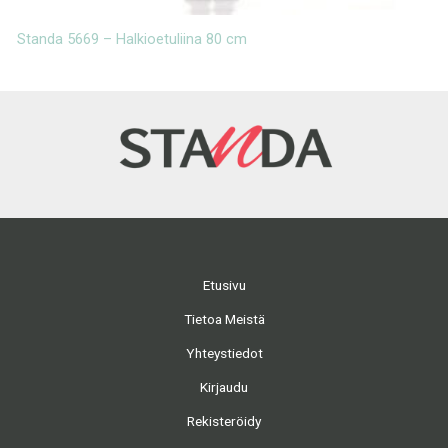
Standa 5669 – Halkioetuliina 80 cm
S
Etusivu
Tietoa Meistä
Yhteystiedot
Kirjaudu
Rekisteröidy