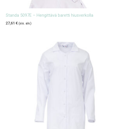
Standa 5097E – Hengittävä baretti hiusverkolla
27,61
€
(sis. alv.)