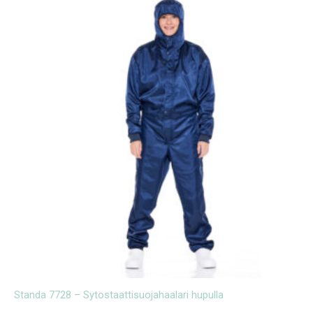
Standa 7728 – Sytostaattisuojahaalari hupulla