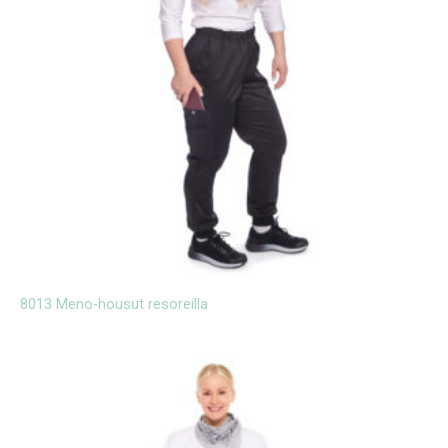
8013 Meno-housut resoreilla