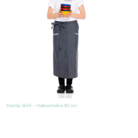
Standa 5669 – Halkioetuliina 80 cm