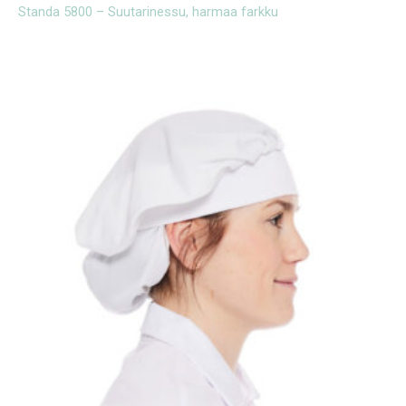
Standa 5800 – Suutarinessu, harmaa farkku