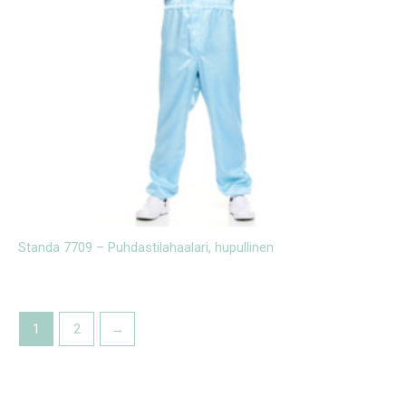
Standa 7709 – Puhdastilahaalari, hupullinen
1
2
→