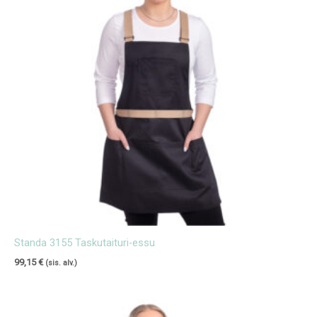
Standa 3155 Taskutaituri-essu
99,15
€
(sis. alv.)