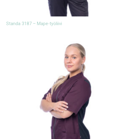
Standa 3187 – Mape-työliivi