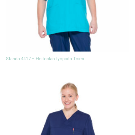
Standa 4417 – Hoitoalan työpaita Toimi