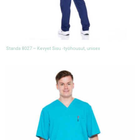
Standa 8027 – Kevyet Sisu -työhousut, unisex