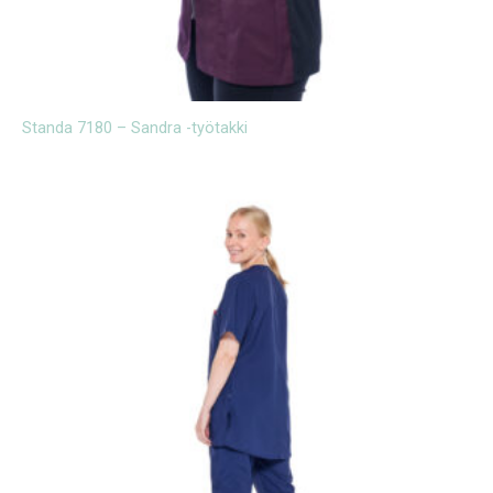
Standa 7180 – Sandra -työtakki