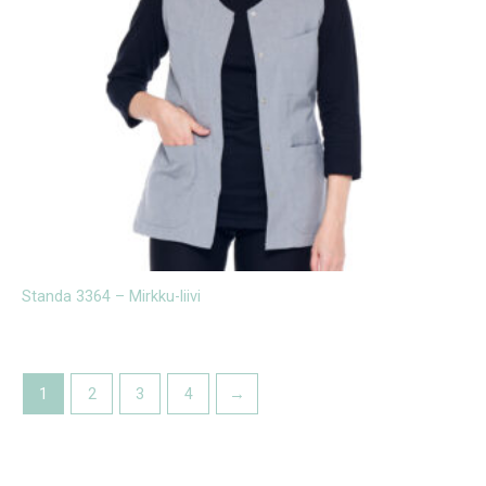
Standa 3364 – Mirkku-liivi
1
2
3
4
→