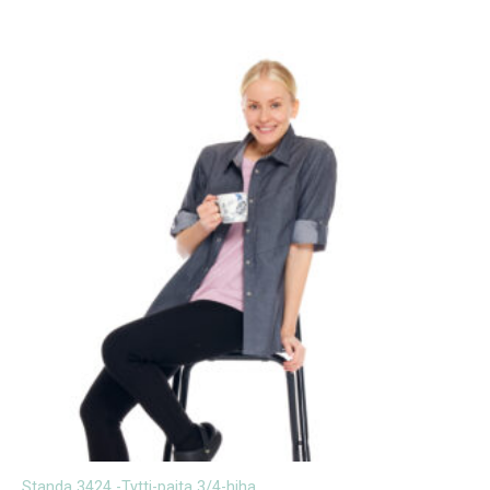
Standa 3424 -Tytti-paita 3/4-hiha