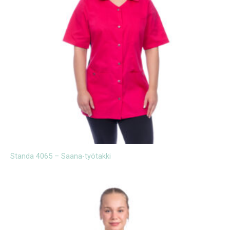
Standa 4065 – Saana-työtakki