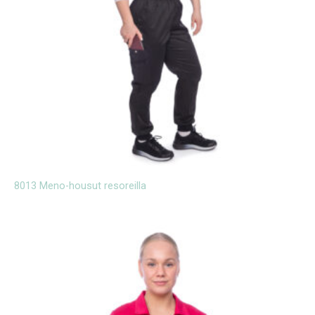
8013 Meno-housut resoreilla