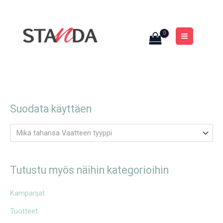
Siirry
MAIN
sisältöön
MENU
Suodata käyttäen
Mikä tahansa Vaatteen tyyppi
Tutustu myös näihin kategorioihin
Kampanjat
Tuotteet