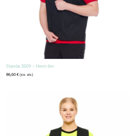
Standa 3009 – Henri-liivi
86,60
€
(sis. alv.)