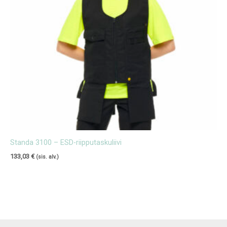
Standa 3100 – ESD-riipputaskuliivi
133,03
€
(sis. alv.)