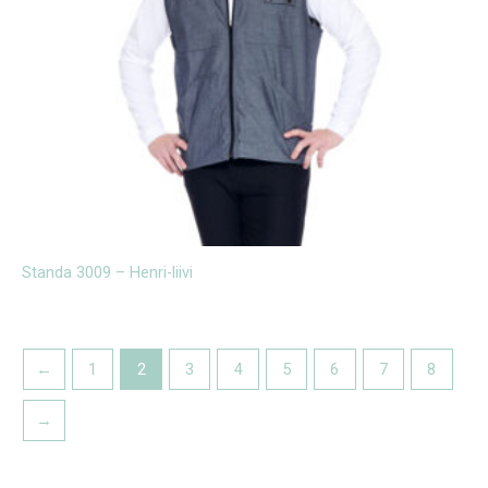
Standa 3009 – Henri-liivi
←
1
2
3
4
5
6
7
8
→