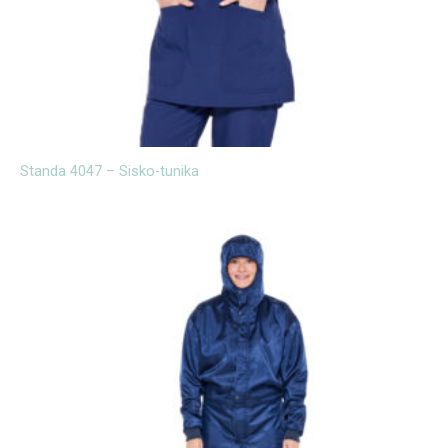
Standa 4047 – Sisko-tunika