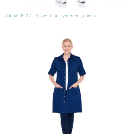
Standa 8027 – Kevyet Sisu -työhousut, unisex