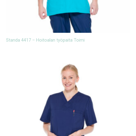
Standa 4417 – Hoitoalan työpaita Toimi