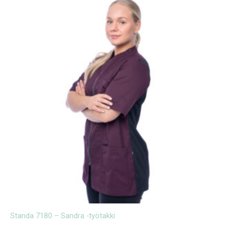
Standa 7180 – Sandra -työtakki