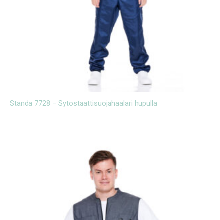
Standa 7728 – Sytostaattisuojahaalari hupulla