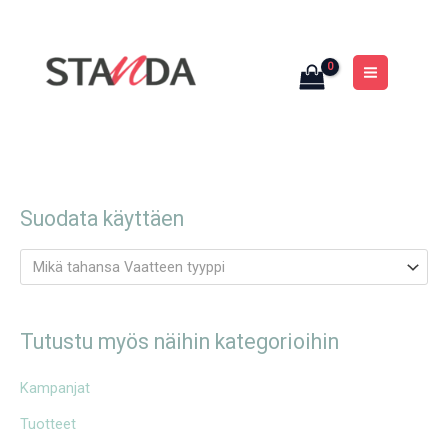
Siirry
MAIN
sisältöön
MENU
Suodata käyttäen
Mikä tahansa Vaatteen tyyppi
Tutustu myös näihin kategorioihin
Kampanjat
Tuotteet