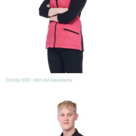
Standa 3397 -Meri-liivi kauluksella